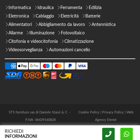
Informatica
Idraulica
Ferramenta
Edilizia
Elettronica
Cablaggio
Elettricità
Batterie
Alimentatori
Abbigliamento da lavoro
Antennistica
Allarme
Illuminazione
Fotovoltaico
Citofonia e videocitofonia
Climatizzazione
Videosorveglianza
Automazioni cancello
STS forniture sas di Daniele Stassi & C. -
Cookie Policy
|
Privacy Policy
|
Web
P.IVA 06439160828
Agency Emmè
RICHIEDI
INFORMAZIONI