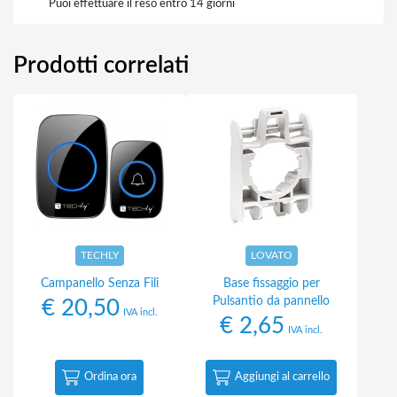
Puoi effettuare il reso entro 14 giorni
Prodotti correlati
TECHLY
LOVATO
Campanello Senza Fili
Base fissaggio per
Pulsantio da pannello
€
20,50
IVA incl.
€
2,65
IVA incl.
Ordina ora
Aggiungi al carrello