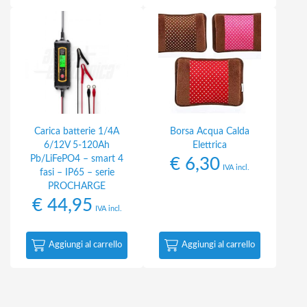
Carica batterie 1/4A
Borsa Acqua Calda
6/12V 5-120Ah
Elettrica
Pb/LiFePO4 – smart 4
€
6,30
IVA incl.
fasi – IP65 – serie
PROCHARGE
€
44,95
IVA incl.
Aggiungi al carrello
Aggiungi al carrello