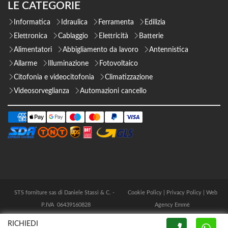
LE CATEGORIE
Informatica
Idraulica
Ferramenta
Edilizia
Elettronica
Cablaggio
Elettricità
Batterie
Alimentatori
Abbigliamento da lavoro
Antennistica
Allarme
Illuminazione
Fotovoltaico
Citofonia e videocitofonia
Climatizzazione
Videosorveglianza
Automazioni cancello
STS forniture sas di Daniele Stassi & C. -
Cookie Policy
|
Privacy Policy
|
Web
P.IVA 06439160828
Agency Emmè
RICHIEDI