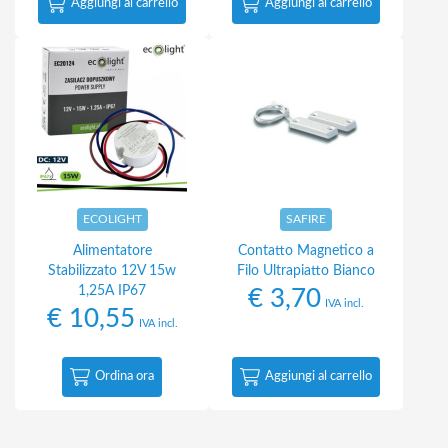
Aggiungi al carrello
Aggiungi al carrello
ECOLIGHT
SAFIRE
Alimentatore
Contatto Magnetico a
Stabilizzato 12V 15w
Filo Ultrapiatto Bianco
1,25A IP67
€
3,70
IVA incl.
€
10,55
IVA incl.
Ordina ora
Aggiungi al carrello