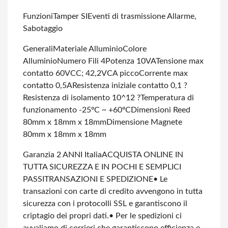
Funzioni
Tamper SI
Eventi di trasmissione Allarme,
Sabotaggio
Generali
Materiale Alluminio
Colore
Alluminio
Numero Fili 4
Potenza 10VA
Tensione max
contatto 60VCC; 42,2VCA picco
Corrente max
contatto 0,5A
Resistenza iniziale contatto 0,1 ?
Resistenza di isolamento 10^12 ?
Temperatura di
funzionamento -25ºC ~ +60ºC
Dimensioni Reed
80mm x 18mm x 18mm
Dimensione Magnete
80mm x 18mm x 18mm
Garanzia 2 ANNI Italia
ACQUISTA ONLINE IN
TUTTA SICUREZZA E IN POCHI E SEMPLICI
PASSI
TRANSAZIONI E SPEDIZIONE
• Le
transazioni con carte di credito avvengono in tutta
sicurezza con i protocolli SSL e garantiscono il
criptagio dei propri dati.
• Per le spedizioni ci