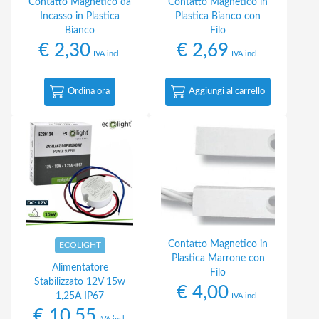
Contatto Magnetico da
Contatto Magnetico in
Incasso in Plastica
Plastica Bianco con
Bianco
Filo
€
2,30
€
2,69
IVA incl.
IVA incl.
Ordina ora
Aggiungi al carrello
Contatto Magnetico in
ECOLIGHT
Plastica Marrone con
Alimentatore
Filo
Stabilizzato 12V 15w
€
4,00
1,25A IP67
IVA incl.
€
10,55