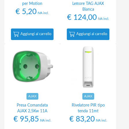
per Motion
Lettore TAG AJAX
Bianca
€
5,20
IVA incl.
€
124,00
IVA incl.
Aggiungi al carrello
Aggiungi al carrello
AJAX
AJAX
Presa Comandata
Rivelatore PIR tipo
AJAX 2,5Kw 11A
tenda 11mt
€
95,85
€
83,20
IVA incl.
IVA incl.