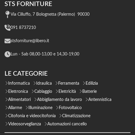
STS FORNITURE
Via Cilluffo, 7 Bolognetta (Palermo) 90030
091 8737210
stsforniture@libero.it
Lun - Sab 08,00-13,00 e 14,30-19,00
LE CATEGORIE
Informatica
Idraulica
Ferramenta
Edilizia
Elettronica
Cablaggio
Elettricità
Batterie
Alimentatori
Abbigliamento da lavoro
Antennistica
Allarme
Illuminazione
Fotovoltaico
Citofonia e videocitofonia
Climatizzazione
Videosorveglianza
Automazioni cancello