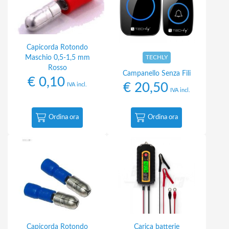
Capicorda Rotondo
Maschio 0,5-1,5 mm
TECHLY
Rosso
Campanello Senza Fili
€
0,10
€
20,50
IVA incl.
IVA incl.
Ordina ora
Ordina ora
Capicorda Rotondo
Carica batterie