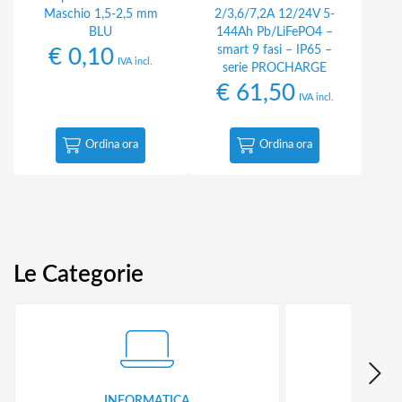
Maschio 1,5-2,5 mm
2/3,6/7,2A 12/24V 5-
BLU
144Ah Pb/LiFePO4 –
smart 9 fasi – IP65 –
€
0,10
IVA incl.
serie PROCHARGE
€
61,50
IVA incl.
Ordina ora
Ordina ora
Le Categorie
INFORMATICA
ID