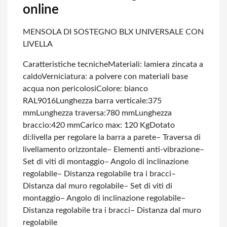
online
MENSOLA DI SOSTEGNO BLX UNIVERSALE CON
LIVELLA
Caratteristiche tecniche
Materiali: lamiera zincata a
caldo
Verniciatura: a polvere con materiali base
acqua non pericolosi
Colore: bianco
RAL9016
Lunghezza barra verticale:375
mm
Lunghezza traversa:780 mm
Lunghezza
braccio:420 mm
Carico max: 120 Kg
Dotato
di:livella per regolare la barra a parete
– Traversa di
livellamento orizzontale
– Elementi anti-vibrazione
–
Set di viti di montaggio
– Angolo di inclinazione
regolabile
– Distanza regolabile tra i bracci
–
Distanza dal muro regolabile
– Set di viti di
montaggio
– Angolo di inclinazione regolabile
–
Distanza regolabile tra i bracci
– Distanza dal muro
regolabile