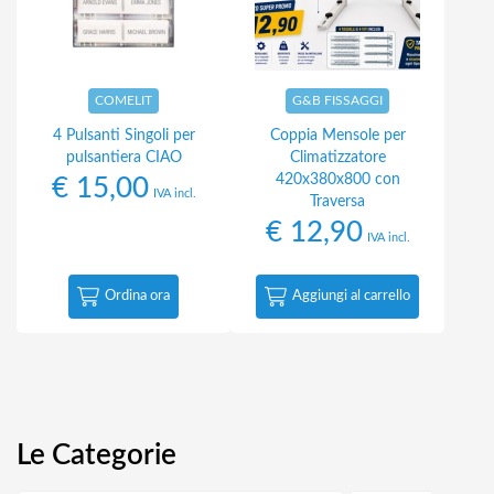
COMELIT
G&B FISSAGGI
4 Pulsanti Singoli per
Coppia Mensole per
pulsantiera CIAO
Climatizzatore
420x380x800 con
€
15,00
IVA incl.
Traversa
€
12,90
IVA incl.
Ordina ora
Aggiungi al carrello
Le Categorie