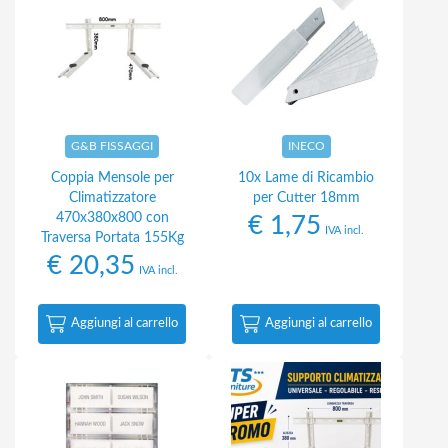
G&B FISSAGGI
INECO
Coppia Mensole per
10x Lame di Ricambio
Climatizzatore
per Cutter 18mm
470x380x800 con
€
1,75
IVA incl.
Traversa Portata 155Kg
€
20,35
IVA incl.
Aggiungi al carrello
Aggiungi al carrello