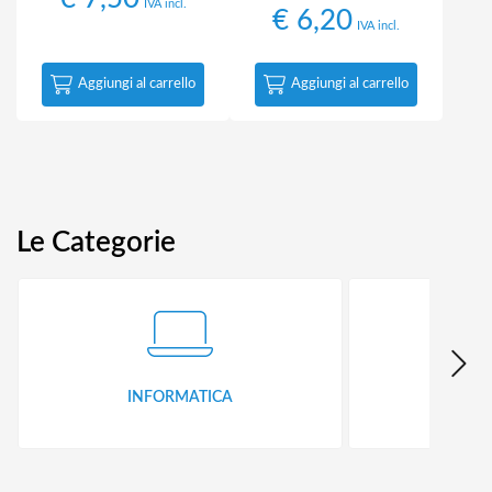
IVA incl.
€
6,20
IVA incl.
Aggiungi al carrello
Aggiungi al carrello
Le Categorie
INFORMATICA
ID