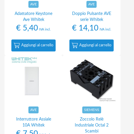
AVE
AVE
Adattatore Keystone
Doppio Pulsante AVE
Ave Whitek
serie Whitek
€
5,40
€
14,10
IVA incl.
IVA incl.
Aggiungi al carrello
Aggiungi al carrello
AVE
SIEMENS
Interruttore Assiale
Zoccolo Relè
10A Whitek
Industriale Octal 2
Scambi
€
7,50