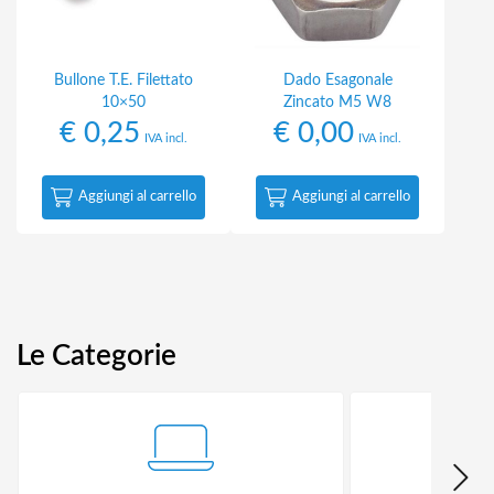
Bullone T.E. Filettato
Dado Esagonale
10×50
Zincato M5 W8
€
0,25
€
0,00
IVA incl.
IVA incl.
Aggiungi al carrello
Aggiungi al carrello
Le Categorie