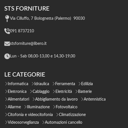
STS FORNITURE
Via Cilluffo, 7 Bolognetta (Palermo) 90030
091 8737210
stsforniture@libero.it
Lun - Sab 08,00-13,00 e 14,30-19,00
LE CATEGORIE
Informatica
Idraulica
Ferramenta
Edilizia
Elettronica
Cablaggio
Elettricità
Batterie
Alimentatori
Abbigliamento da lavoro
Antennistica
Allarme
Illuminazione
Fotovoltaico
Citofonia e videocitofonia
Climatizzazione
Videosorveglianza
Automazioni cancello