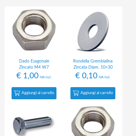
Dado Esagonale
Rondella Grembialina
Zincato M4 W7
Zincata Diam. 10×30
€
1,00
€
0,10
IVA incl.
IVA incl.
Aggiungi al carrello
Aggiungi al carrello