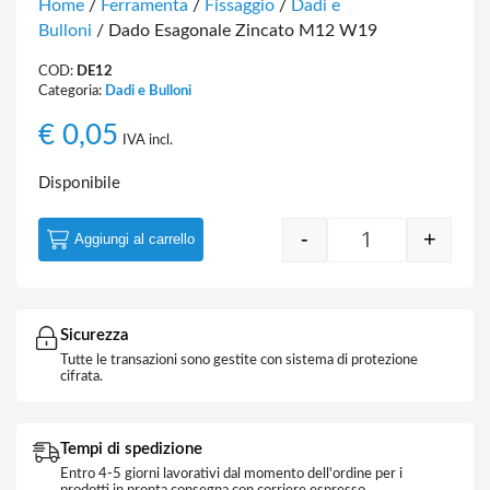
Home
/
Ferramenta
/
Fissaggio
/
Dadi e
Bulloni
/ Dado Esagonale Zincato M12 W19
COD:
DE12
Categoria:
Dadi e Bulloni
€
0,05
IVA incl.
Disponibile
-
+
Aggiungi al carrello
Dado Esagonale
Sicurezza
Tutte le transazioni sono gestite con sistema di protezione
cifrata.
Tempi di spedizione
Entro 4-5 giorni lavorativi dal momento dell'ordine per i