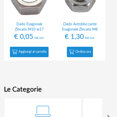
Dado Esagonale
Dado Autobloccante
Zincato M10 w17
Esagonale Zincato M8
€
0,05
€
1,30
IVA incl.
IVA incl.
Aggiungi al carrello
Ordina ora
Le Categorie