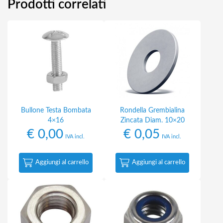
Prodotti correlati
Bullone Testa Bombata
Rondella Grembialina
4×16
Zincata Diam. 10×20
€
0,00
€
0,05
IVA incl.
IVA incl.
Aggiungi al carrello
Aggiungi al carrello