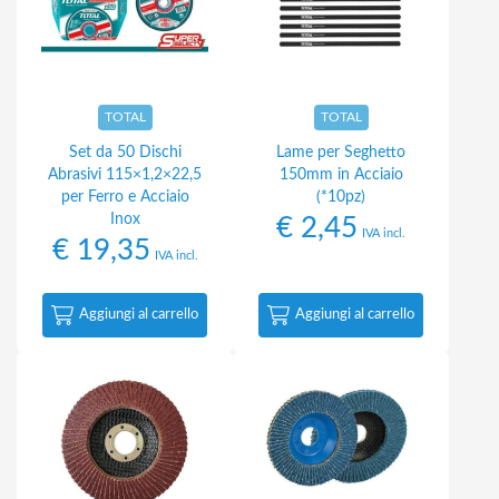
TOTAL
TOTAL
Set da 50 Dischi
Lame per Seghetto
Abrasivi 115×1,2×22,5
150mm in Acciaio
per Ferro e Acciaio
(*10pz)
Inox
€
2,45
IVA incl.
€
19,35
IVA incl.
Aggiungi al carrello
Aggiungi al carrello