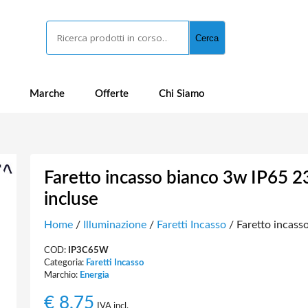
Cerca
Cerca
Marche
Offerte
Chi Siamo
Faretto incasso bianco 3w IP65 2
incluse
Home
/
Illuminazione
/
Faretti Incasso
/ Faretto incass
COD:
IP3C65W
Categoria:
Faretti Incasso
Marchio:
Energia
€
8,75
IVA incl.