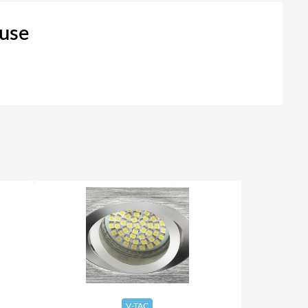
luse
V-TAC