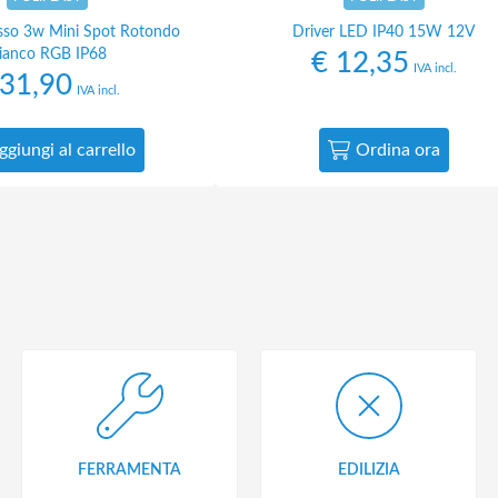
asso 3w Mini Spot Rotondo
Driver LED IP40 15W 12V
ianco RGB IP68
€
12,35
IVA incl.
31,90
IVA incl.
ggiungi al carrello
Ordina ora
FERRAMENTA
EDILIZIA