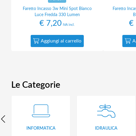
Faretto Incasso 3w Mini Spot Bianco
Faretto Inc
Luce Fredda 330 Lumen
B
€
7,20
€
IVA incl.
Aggiungi al carrello
A
Le Categorie
INFORMATICA
IDRAULICA