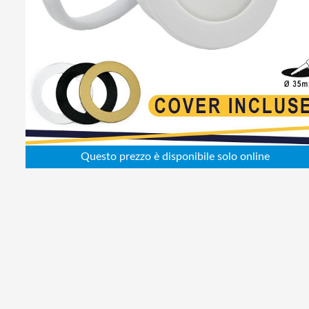
Abbigliamento da lavoro
Alimentatori
Batterie
Elettricità
Cablaggio
Elettronica
Edilizia
Ferramenta
Idraulica
Informatica