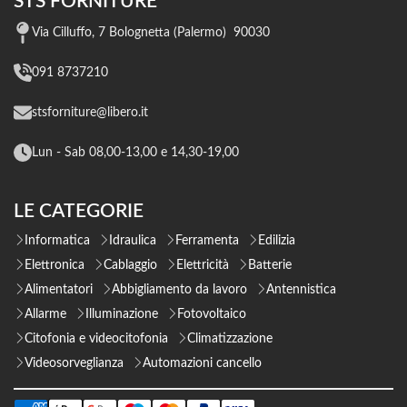
STS FORNITURE
Via Cilluffo, 7 Bolognetta (Palermo) 90030
091 8737210
stsforniture@libero.it
Lun - Sab 08,00-13,00 e 14,30-19,00
LE CATEGORIE
Informatica
Idraulica
Ferramenta
Edilizia
Elettronica
Cablaggio
Elettricità
Batterie
Alimentatori
Abbigliamento da lavoro
Antennistica
Allarme
Illuminazione
Fotovoltaico
Citofonia e videocitofonia
Climatizzazione
Videosorveglianza
Automazioni cancello