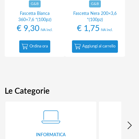
G&B
G&B
Fascetta Bianca
Fascetta Nera 200×3,6
360×7,6 *(100pz)
*(100pz)
€
9,30
€
1,75
IVA incl.
IVA incl.
Ordina ora
Aggiungi al carrello
Le Categorie
INFORMATICA
ID