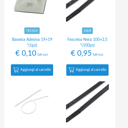
TECKLY
G&B
Basetta Adesiva 19×19
Fascetta Nera 100×2,5
*(1pz)
*(100pz)
€
0,10
€
0,95
IVA incl.
IVA incl.
Aggiungi al carrello
Aggiungi al carrello