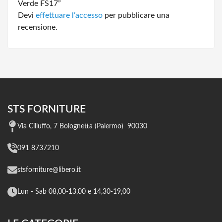
Verde FS17”
Devi
effettuare l’accesso
per pubblicare una
recensione.
STS FORNITURE
Via Cilluffo, 7 Bolognetta (Palermo) 90030
091 8737210
stsforniture@libero.it
Lun - Sab 08,00-13,00 e 14,30-19,00