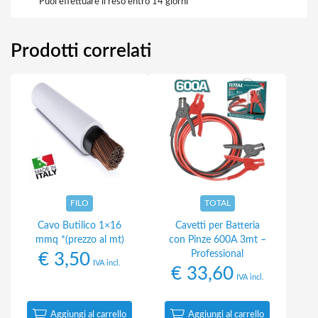
Puoi effettuare il reso entro 14 giorni
Prodotti correlati
FILO
TOTAL
Cavo Butilico 1×16
Cavetti per Batteria
mmq *(prezzo al mt)
con Pinze 600A 3mt –
Professional
€
3,50
IVA incl.
€
33,60
IVA incl.
Aggiungi al carrello
Aggiungi al carrello