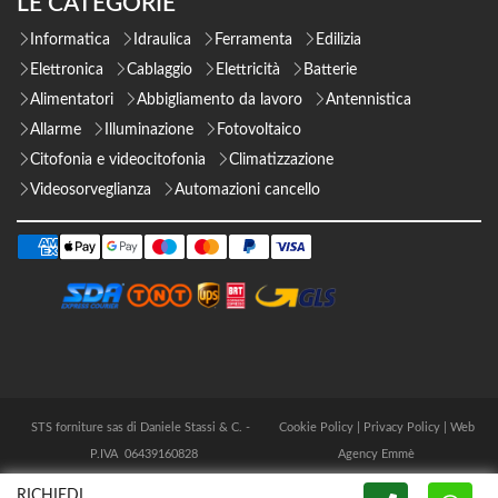
LE CATEGORIE
Informatica
Idraulica
Ferramenta
Edilizia
Elettronica
Cablaggio
Elettricità
Batterie
Alimentatori
Abbigliamento da lavoro
Antennistica
Allarme
Illuminazione
Fotovoltaico
Citofonia e videocitofonia
Climatizzazione
Videosorveglianza
Automazioni cancello
STS forniture sas di Daniele Stassi & C. -
Cookie Policy
|
Privacy Policy
|
Web
P.IVA 06439160828
Agency Emmè
RICHIEDI