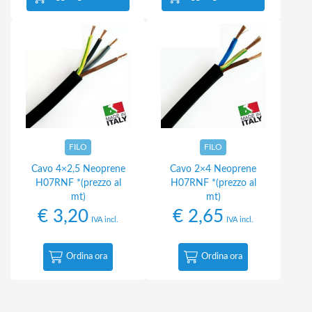
FILO
FILO
Cavo 4×2,5 Neoprene
Cavo 2×4 Neoprene
H07RNF *(prezzo al
H07RNF *(prezzo al
mt)
mt)
€
3,20
€
2,65
IVA incl.
IVA incl.
Ordina ora
Ordina ora