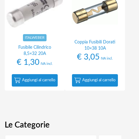
ITALWEBER
Coppia Fusibili Dorati
Fusibile Cilindrico
10×38 10A
8,5×32 20A
€
3,05
IVA incl.
€
1,30
IVA incl.
Aggiungi al carrello
Aggiungi al carrello
Le Categorie