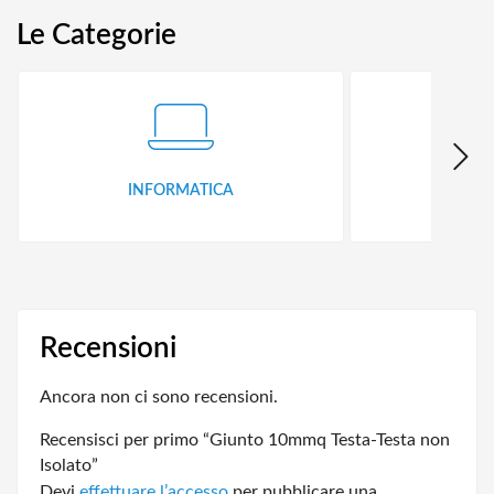
Le Categorie
INFORMATICA
ID
Recensioni
Ancora non ci sono recensioni.
Recensisci per primo “Giunto 10mmq Testa-Testa non
Isolato”
Devi
effettuare l’accesso
per pubblicare una