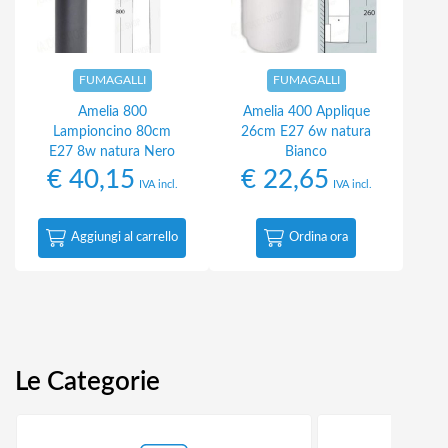
FUMAGALLI
FUMAGALLI
Amelia 800
Amelia 400 Applique
Lampioncino 80cm
26cm E27 6w natura
E27 8w natura Nero
Bianco
€
40,15
€
22,65
IVA incl.
IVA incl.
Aggiungi al carrello
Ordina ora
Le Categorie