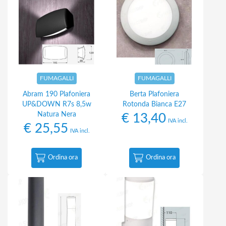
FUMAGALLI
FUMAGALLI
Abram 190 Plafoniera
Berta Plafoniera
UP&DOWN R7s 8,5w
Rotonda Bianca E27
Natura Nera
€
13,40
IVA incl.
€
25,55
IVA incl.
Ordina ora
Ordina ora