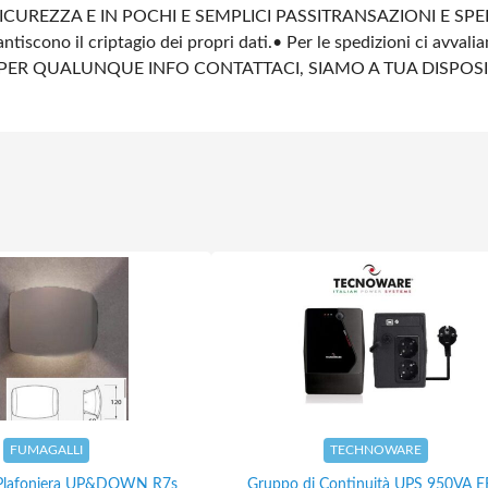
ICUREZZA E IN POCHI E SEMPLICI PASSI
TRANSAZIONI E SPE
ntiscono il criptagio dei propri dati.
• Per le spedizioni ci avvali
PER QUALUNQUE INFO CONTATTACI, SIAMO A TUA DISPOS
FUMAGALLI
TECHNOWARE
Plafoniera UP&DOWN R7s
Gruppo di Continuità UPS 950VA 