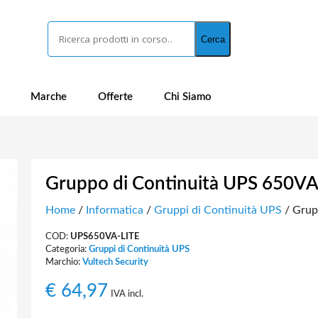
Cerca
Cerca
Marche
Offerte
Chi Siamo
Gruppo di Continuità UPS 650V
Home
/
Informatica
/
Gruppi di Continuità UPS
/ Grup
COD:
UPS650VA-LITE
Categoria:
Gruppi di Continuità UPS
Marchio:
Vultech Security
€
64,97
IVA incl.