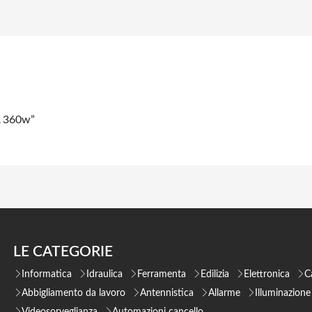
A 360w”
LE CATEGORIE
Informatica
Idraulica
Ferramenta
Edilizia
Elettronica
C
Abbigliamento da lavoro
Antennistica
Allarme
Illuminazione
Videosorveglianza
Automazioni cancello