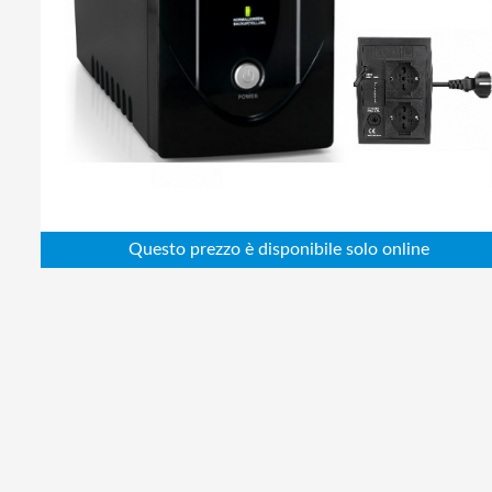
Abbigliamento da lavoro
Alimentatori
Batterie
Elettricità
Cablaggio
Elettronica
Edilizia
Ferramenta
Idraulica
Informatica