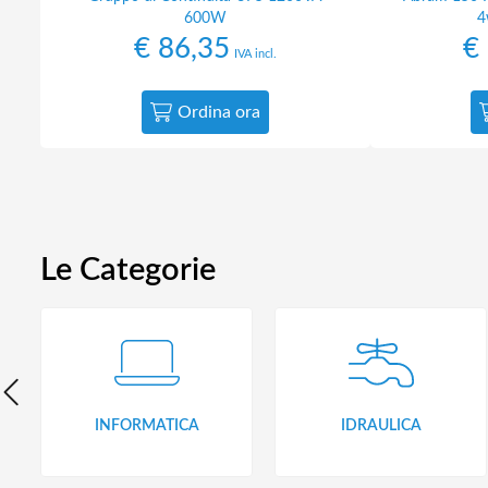
600W
4
€
86,35
€
IVA incl.
Ordina ora
Le Categorie
INFORMATICA
IDRAULICA