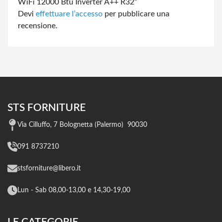
WiFi 12000 Btu Inverter A++ R32”
Devi
effettuare l’accesso
per pubblicare una
recensione.
STS FORNITURE
Via Cilluffo, 7 Bolognetta (Palermo) 90030
091 8737210
stsforniture@libero.it
Lun - Sab 08,00-13,00 e 14,30-19,00