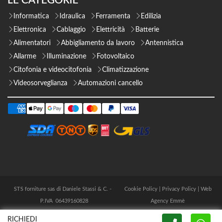
LE CATEGORIE
Informatica
Idraulica
Ferramenta
Edilizia
Elettronica
Cablaggio
Elettricità
Batterie
Alimentatori
Abbigliamento da lavoro
Antennistica
Allarme
Illuminazione
Fotovoltaico
Citofonia e videocitofonia
Climatizzazione
Videosorveglianza
Automazioni cancello
STS forniture sas di Daniele Stassi & C. -
Cookie Policy
|
Privacy Policy
|
Web
P.IVA 06439160828
Agency Emmè
RICHIEDI