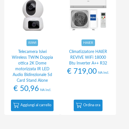
ISIWI
HAIER
Telecamera Isiwi
Climatizzatore HAIER
Wireless TWIN Doppia
REVIVE WiFi 18000
ottica 2K Dome
Btu Inverter A++ R32
motorizzata IR LED
€
719,00
IVA incl.
Audio Bidirezionale Sd
Card Stand Alone
€
50,96
IVA incl.
Aggiungi al carrello
Ordina ora