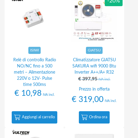
-20%
ISIWI
GIATSU
Relè di controllo Radio
Climatizzatore GIATSU
NO/NC fino a 500
SAKURA wifi 9000 Btu
metri – Alimentazione
Inverter A++/A+ R32
220V o 12V- Pulse
€
397,95
IVA incl.
time 500ms
Prezzo in offerta
€
10,98
IVA incl.
€
319,00
IVA incl.
Aggiungi al carrello
Ordina ora