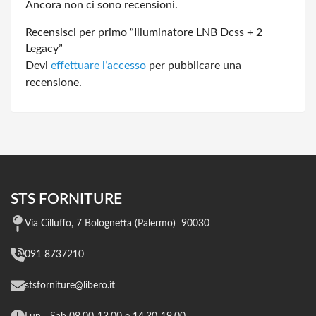
Ancora non ci sono recensioni.
Recensisci per primo “Illuminatore LNB Dcss + 2
Legacy”
Devi
effettuare l’accesso
per pubblicare una
recensione.
STS FORNITURE
Via Cilluffo, 7 Bolognetta (Palermo) 90030
091 8737210
stsforniture@libero.it