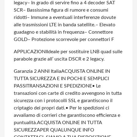
legacy
– In grado di servire fino a 4 decoder SAT
SCR
– Bassissima figura di rumore e consumi
ridotti
– Immune a eventuali interferenze dovute
alle trasmissioni LTE in banda satellite.
– Elevato
guadagno e stabilità in frequenza
– Connettore
GOLD
– Protezione scorrevole per connettori F
APPLICAZIONI
Ideale per sostituire LNB quad sulle
parabole grazie all’ uscita DSCR e 2 legacy.
Garanzia 2 ANNI Italia
ACQUISTA ONLINE IN
TUTTA SICUREZZA E IN POCHI E SEMPLICI
PASSI
TRANSAZIONI E SPEDIZIONE
• Le
transazioni con carte di credito avvengono in tutta
sicurezza con i protocolli SSL e garantiscono il
criptagio dei propri dati.
• Per le spedizioni ci
avvaliamo di corrieri che garantiscono efficienza e
puntualità.
ACQUISTA ONLINE IN TUTTA
SICUREZZA
PER QUALUNQUE INFO