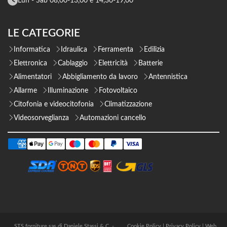
Lun - Sab 08,00-13,00 e 14,30-19,00
LE CATEGORIE
Informatica
Idraulica
Ferramenta
Edilizia
Elettronica
Cablaggio
Elettricità
Batterie
Alimentatori
Abbigliamento da lavoro
Antennistica
Allarme
Illuminazione
Fotovoltaico
Citofonia e videocitofonia
Climatizzazione
Videosorveglianza
Automazioni cancello
STS forniture sas di Daniele Stassi & C. -
Cookie Policy
|
Privacy Policy
|
Web