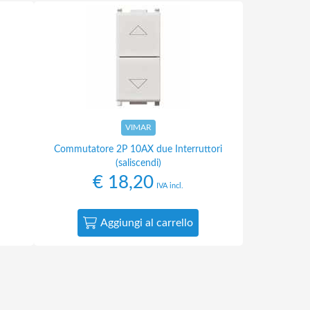
VIMAR
Commutatore 2P 10AX due Interruttori
(saliscendi)
€
18,20
IVA incl.
Aggiungi al carrello