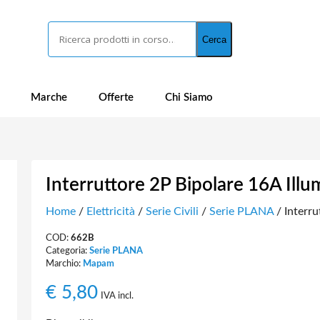
Cerca
Cerca
Marche
Offerte
Chi Siamo
Interruttore 2P Bipolare 16A Illu
Home
/
Elettricità
/
Serie Civili
/
Serie PLANA
/ Interru
COD:
662B
Categoria:
Serie PLANA
Marchio:
Mapam
€
5,80
IVA incl.