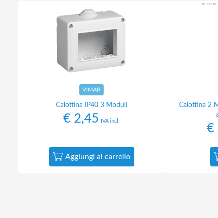
VIMAR
Calottina IP40 3 Moduli
Calottina 2 
€
2,45
IVA incl.
€
Aggiungi al carrello