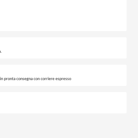
ompatibile Plana quantità
.
i in pronta consegna con corriere espresso