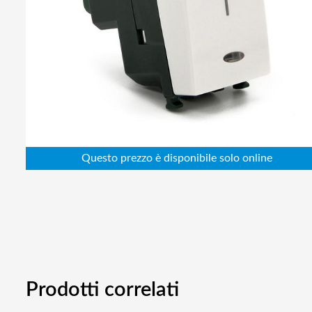
Abbigliamento da lavoro
Alimentatori
Batterie
Elettricità
Cablaggio
Elettronica
Edilizia
Ferramenta
Idraulica
Informatica
Prodotti correlati