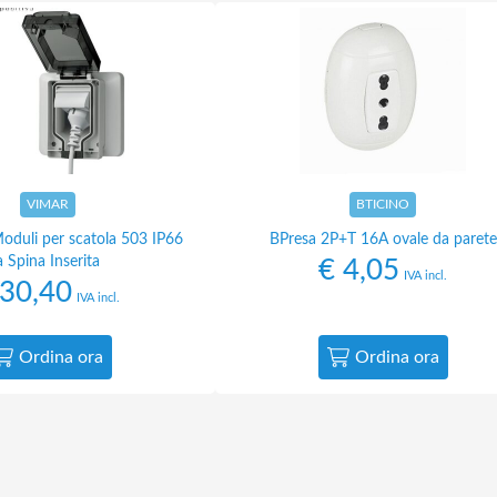
VIMAR
BTICINO
Moduli per scatola 503 IP66
BPresa 2P+T 16A ovale da parete
a Spina Inserita
€
4,05
IVA incl.
30,40
IVA incl.
Ordina ora
Ordina ora