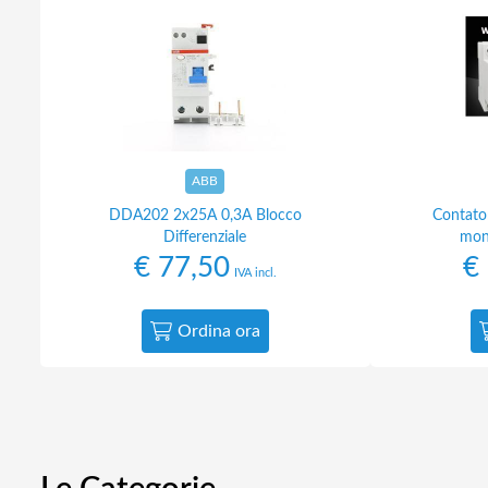
ABB
DDA202 2x25A 0,3A Blocco
Contato
Differenziale
mon
€
77,50
€
IVA incl.
Ordina ora