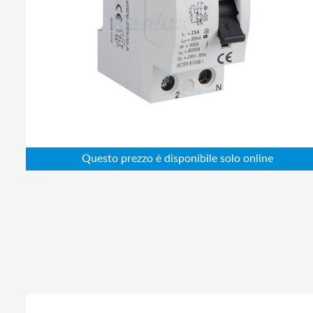
Abbigliamento da lavoro
Alimentatori
Batterie
Elettricità
Cablaggio
Elettronica
Edilizia
Ferramenta
Idraulica
Informatica