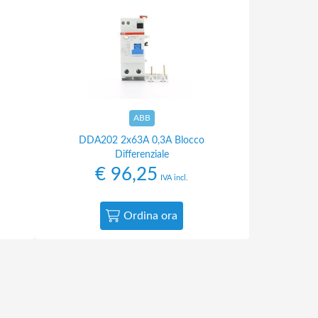
ABB
DDA202 2x63A 0,3A Blocco
Differenziale
€
96,25
IVA incl.
Ordina ora