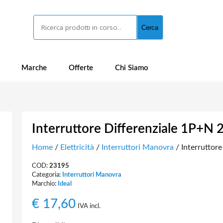
Cerca
Cerca
Marche
Offerte
Chi Siamo
Interruttore Differenziale 1P+
Home
/
Elettricità
/
Interruttori Manovra
/ Interruttor
COD:
23195
Categoria:
Interruttori Manovra
Marchio:
Ideal
€
17,60
IVA incl.