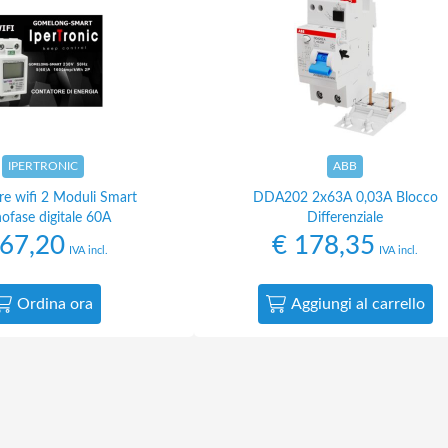
IPERTRONIC
ABB
re wifi 2 Moduli Smart
DDA202 2x63A 0,03A Blocco
ofase digitale 60A
Differenziale
67,20
€
178,35
IVA incl.
IVA incl.
Ordina ora
Aggiungi al carrello