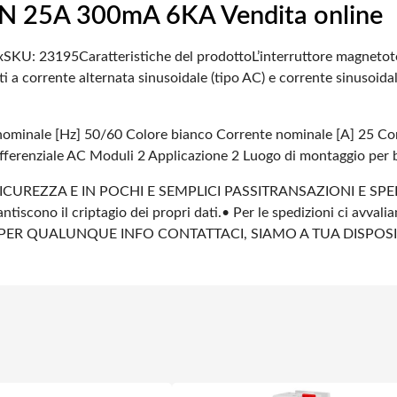
P+N 25A 300mA 6KA Vendita online
x
SKU: 23195
Caratteristiche del prodotto
L’interruttore magnetot
uiti a corrente alternata sinusoidale (tipo AC) e corrente sinusoi
nominale [Hz] 50/60
Colore bianco
Corrente nominale [A] 25
Co
ifferenziale AC
Moduli 2
Applicazione 2
Luogo di montaggio per
ICUREZZA E IN POCHI E SEMPLICI PASSI
TRANSAZIONI E SPE
ntiscono il criptagio dei propri dati.
• Per le spedizioni ci avvali
PER QUALUNQUE INFO CONTATTACI, SIAMO A TUA DISPOS