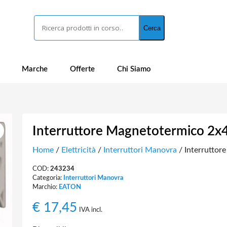
Cerca
Cerca
Marche
Offerte
Chi Siamo
Interruttore Magnetotermico 
Home
/
Elettricità
/
Interruttori Manovra
/ Interrutto
COD:
243234
Categoria:
Interruttori Manovra
Marchio:
EATON
€
17,45
IVA incl.