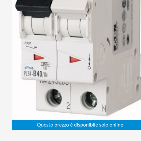
Abbigliamento da lavoro
Alimentatori
Batterie
Elettricità
Cablaggio
Elettronica
Edilizia
Ferramenta
Idraulica
Informatica