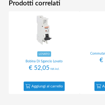
Prodotti correlati
Commutato
LOVATO
€
Bobina Di Sgancio Lovato
€
52,05
IVA incl.
Aggiungi al carrello
A