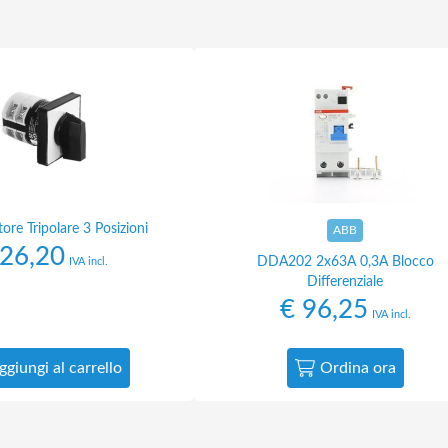
re Tripolare 3 Posizioni
ABB
26,20
DDA202 2x63A 0,3A Blocco
IVA incl.
Differenziale
€
96,25
IVA incl.
ggiungi al carrello
Ordina ora