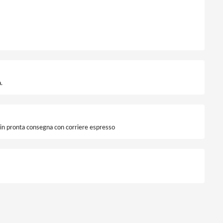
5KA PLZ4-C40/1N-MW quantità
.
i in pronta consegna con corriere espresso