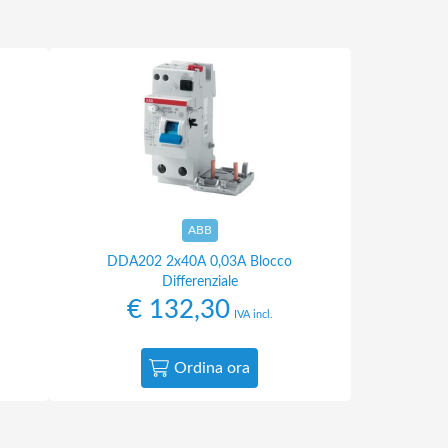
ABB
DDA202 2x40A 0,03A Blocco
Differenziale
€
132,30
IVA incl.
Ordina ora