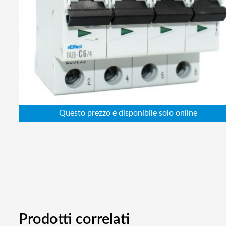
Abbigliamento da lavoro
Alimentatori
Batterie
Elettricità
Cablaggio
Elettronica
Edilizia
Ferramenta
Idraulica
Informatica
Prodotti correlati