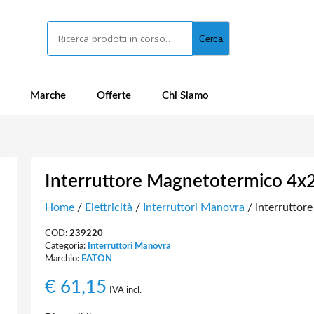
Cerca
Cerca
Marche
Offerte
Chi Siamo
Interruttore Magnetotermico 4
Home
/
Elettricità
/
Interruttori Manovra
/ Interrutto
COD:
239220
Categoria:
Interruttori Manovra
Marchio:
EATON
€
61,15
IVA incl.