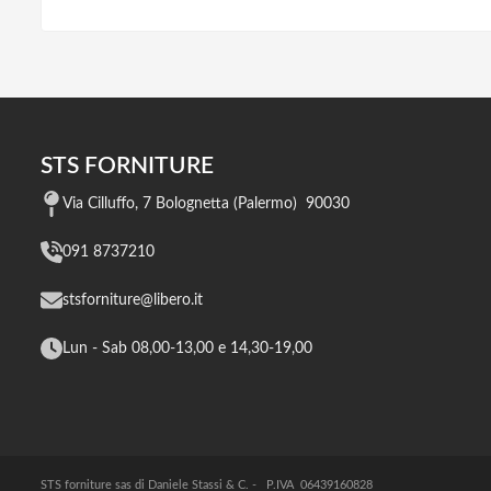
STS FORNITURE
Via Cilluffo, 7 Bolognetta (Palermo) 90030
091 8737210
stsforniture@libero.it
Lun - Sab 08,00-13,00 e 14,30-19,00
STS forniture sas di Daniele Stassi & C. - P.IVA 06439160828