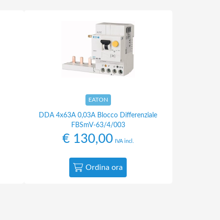
EATON
DDA 4x63A 0,03A Blocco Differenziale
FBSmV-63/4/003
€
130,00
IVA incl.
Ordina ora