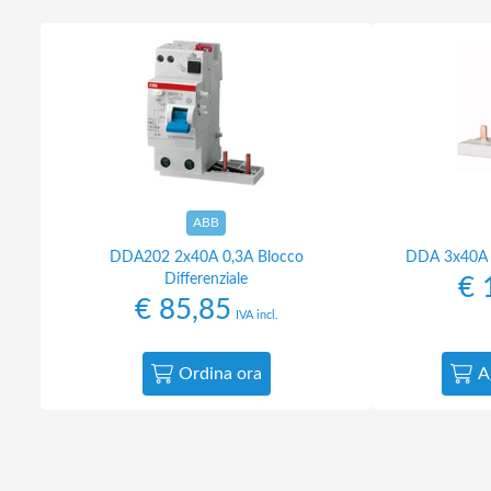
ABB
DDA202 2x40A 0,3A Blocco
DDA 3x40A 0
Differenziale
€
1
€
85,85
IVA incl.
Ordina ora
A