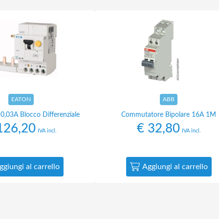
EATON
ABB
,03A Blocco Differenziale
Commutatore Bipolare 16A 1M
26,20
€
32,80
IVA incl.
IVA incl.
ggiungi al carrello
Aggiungi al carrello