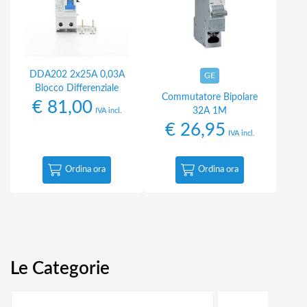
DDA202 2x25A 0,03A
GE
Blocco Differenziale
Commutatore Bipolare
€
81,00
32A 1M
IVA incl.
€
26,95
IVA incl.
Ordina ora
Ordina ora
Le Categorie