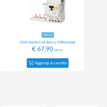
EATON
DDA 4x63A 0,3A Blocco Differenziale
€
67,90
IVA incl.
Aggiungi al carrello