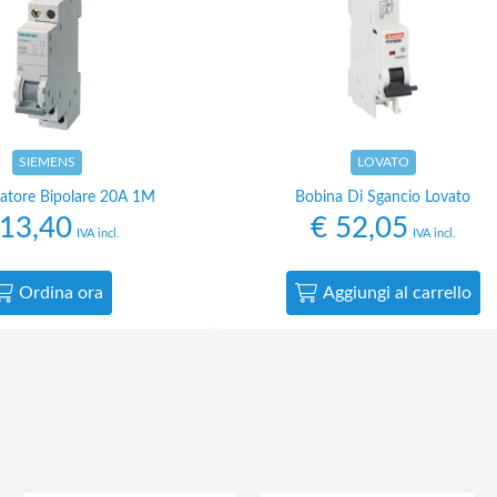
SIEMENS
LOVATO
tore Bipolare 20A 1M
Bobina Di Sgancio Lovato
13,40
€
52,05
IVA incl.
IVA incl.
Ordina ora
Aggiungi al carrello