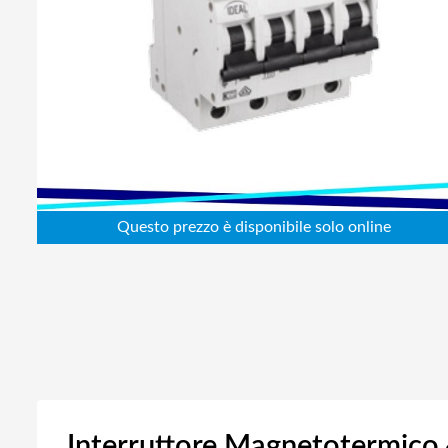
Abbigliamento da lavoro
Alimentatori
Batterie
Elettricità
Cablaggio
Elettronica
Edilizia
Ferramenta
Idraulica
Informatica
Interruttore Magnetotermic