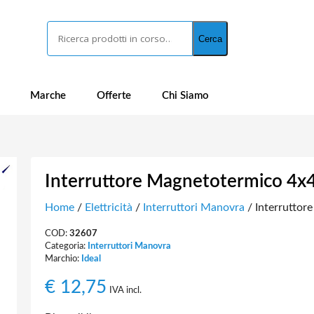
Cerca
Cerca
Marche
Offerte
Chi Siamo
Interruttore Magnetotermico 4
Home
/
Elettricità
/
Interruttori Manovra
/ Interrutto
COD:
32607
Categoria:
Interruttori Manovra
Marchio:
Ideal
€
12,75
IVA incl.