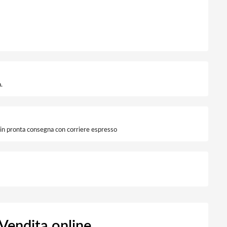
urva C KMB6-C40/4 quantità
.
i in pronta consegna con corriere espresso
endita online