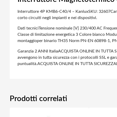
Interruttore 4P KMB6-C40/4 – Kanlux
SKU: 32607
Car
corto circuiti negli impianti e nei dispositivi.
Dati tecnici
Tensione nominale [V] 230/400 AC
Freque
Classe di limitazione energetica 3
Colore bianco
Modul
montaggioper binario TH35
Norm PN-EN 60898-1, P
Garanzia 2 ANNI Italia
ACQUISTA ONLINE IN TUTTA S
avvengono in tutta sicurezza con i protocolli SSL e gara
puntualità.
ACQUISTA ONLINE IN TUTTA SICUREZZA
Prodotti correlati