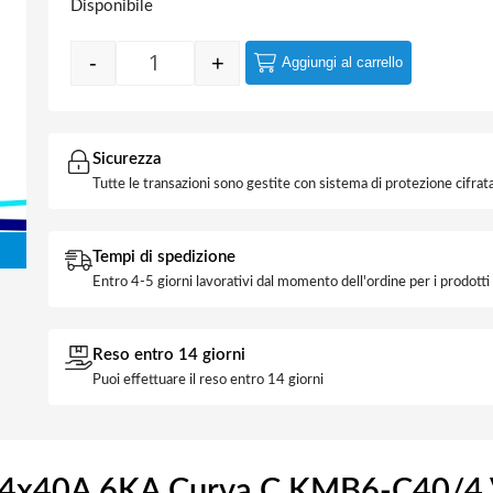
Disponibile
-
+
Aggiungi al carrello
Interruttore Magnetotermico 4x40A 6KA C
Sicurezza
Tutte le transazioni sono gestite con sistema di protezione cifrata
Tempi di spedizione
Entro 4-5 giorni lavorativi dal momento dell'ordine per i prodott
Reso entro 14 giorni
Puoi effettuare il reso entro 14 giorni
o 4x40A 6KA Curva C KMB6-C40/4 V