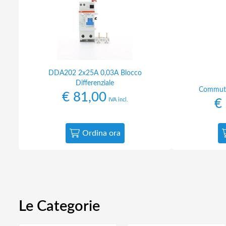
DDA202 2x25A 0,03A Blocco
Differenziale
Commuta
€
81,00
IVA incl.
€
Ordina ora
Le Categorie