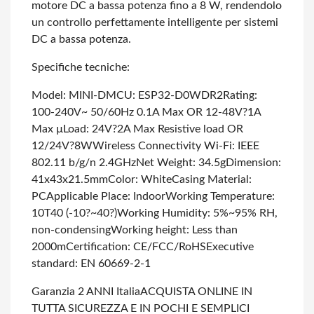
motore DC a bassa potenza fino a 8 W, rendendolo
un controllo perfettamente intelligente per sistemi
DC a bassa potenza.
Specifiche tecniche:
Model: MINI-D
MCU: ESP32-D0WDR2
Rating:
100-240V~ 50/60Hz 0.1A Max OR 12-48V?1A
Max µ
Load: 24V?2A Max Resistive load OR
12/24V?8W
Wireless Connectivity Wi-Fi: IEEE
802.11 b/g/n 2.4GHz
Net Weight: 34.5g
Dimension:
41x43x21.5mm
Color: White
Casing Material:
PC
Applicable Place: Indoor
Working Temperature:
10T40 (-10?~40?)
Working Humidity: 5%~95% RH,
non-condensing
Working height: Less than
2000m
Certification: CE/FCC/RoHS
Executive
standard: EN 60669-2-1
Garanzia 2 ANNI Italia
ACQUISTA ONLINE IN
TUTTA SICUREZZA E IN POCHI E SEMPLICI