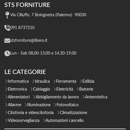
STS FORNITURE
Via Cilluffo, 7 Bolognetta (Palermo) 90030
091 8737210
stsforniture@libero.it
Lun - Sab 08,00-13,00 e 14,30-19,00
LE CATEGORIE
Informatica
Idraulica
Ferramenta
Edilizia
Elettronica
Cablaggio
Elettricità
Batterie
Alimentatori
Abbigliamento da lavoro
Antennistica
Allarme
Illuminazione
Fotovoltaico
Citofonia e videocitofonia
Climatizzazione
Videosorveglianza
Automazioni cancello