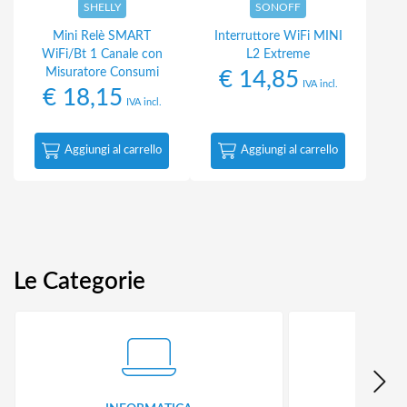
SHELLY
SONOFF
Mini Relè SMART
Interruttore WiFi MINI
WiFi/Bt 1 Canale con
L2 Extreme
Misuratore Consumi
€
14,85
IVA incl.
€
18,15
IVA incl.
Aggiungi al carrello
Aggiungi al carrello
Le Categorie