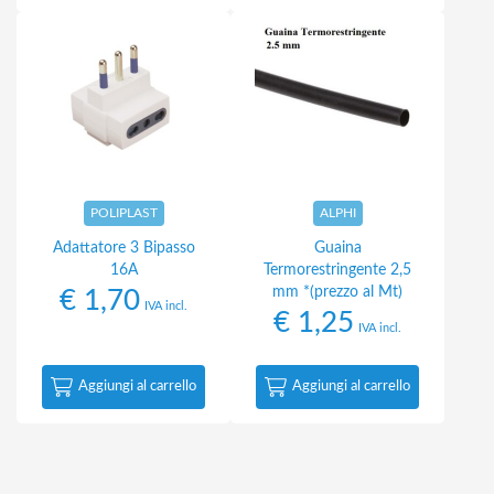
POLIPLAST
ALPHI
Adattatore 3 Bipasso
Guaina
16A
Termorestringente 2,5
mm *(prezzo al Mt)
€
1,70
IVA incl.
€
1,25
IVA incl.
Aggiungi al carrello
Aggiungi al carrello