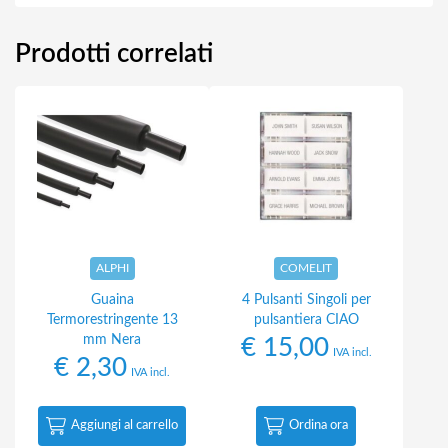
Prodotti correlati
ALPHI
COMELIT
Guaina
4 Pulsanti Singoli per
Termorestringente 13
pulsantiera CIAO
mm Nera
€
15,00
IVA incl.
€
2,30
IVA incl.
Aggiungi al carrello
Ordina ora