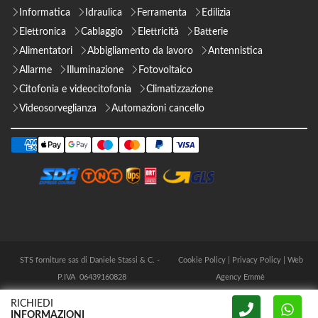
Informatica
Idraulica
Ferramenta
Edilizia
Elettronica
Cablaggio
Elettricità
Batterie
Alimentatori
Abbigliamento da lavoro
Antennistica
Allarme
Illuminazione
Fotovoltaico
Citofonia e videocitofonia
Climatizzazione
Videosorveglianza
Automazioni cancello
STS forniture sas di Daniele Stassi & C. -
Cookie Policy
|
Privacy Policy
|
Web
P.IVA 06439160828
Agency Emmè
RICHIEDI
INFORMAZIONI