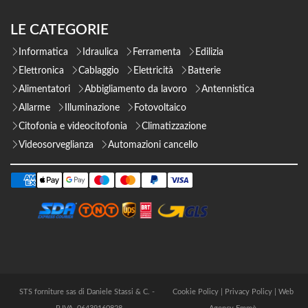
LE CATEGORIE
Informatica
Idraulica
Ferramenta
Edilizia
Elettronica
Cablaggio
Elettricità
Batterie
Alimentatori
Abbigliamento da lavoro
Antennistica
Allarme
Illuminazione
Fotovoltaico
Citofonia e videocitofonia
Climatizzazione
Videosorveglianza
Automazioni cancello
STS forniture sas di Daniele Stassi & C. -
Cookie Policy
|
Privacy Policy
|
Web