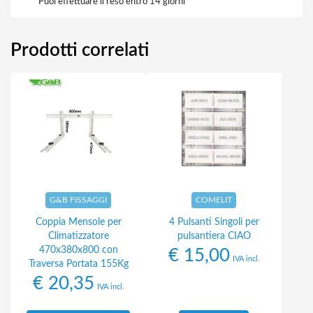
Puoi effettuare il reso entro 14 giorni
Prodotti correlati
G&B FISSAGGI
COMELIT
Coppia Mensole per
4 Pulsanti Singoli per
Climatizzatore
pulsantiera CIAO
470x380x800 con
€
15,00
IVA incl.
Traversa Portata 155Kg
€
20,35
IVA incl.