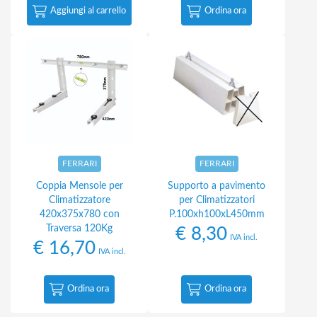
Aggiungi al carrello
Ordina ora
FERRARI
FERRARI
Coppia Mensole per
Supporto a pavimento
Climatizzatore
per Climatizzatori
420x375x780 con
P.100xh100xL450mm
Traversa 120Kg
€
8,30
IVA incl.
€
16,70
IVA incl.
Ordina ora
Ordina ora