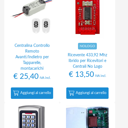
Centralina Controllo
NOLOGO
Remoto
Ricevente 433,92 Mhz
Avanti/Indietro per
Ibrido per Ricevitori e
Tapparelle,
Centrali No Logo
montacarichi
€
13,50
€
25,40
IVA incl.
IVA incl.
Aggiungi al carrello
Aggiungi al carrello