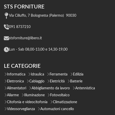
STS FORNITURE
Via Cilluffo, 7 Bolognetta (Palermo) 90030
091 8737210
stsforniture@libero.it
Lun - Sab 08,00-13,00 e 14,30-19,00
LE CATEGORIE
Informatica
Idraulica
Ferramenta
Edilizia
Elettronica
Cablaggio
Elettricità
Batterie
Alimentatori
Abbigliamento da lavoro
Antennistica
Allarme
Illuminazione
Fotovoltaico
Citofonia e videocitofonia
Climatizzazione
Videosorveglianza
Automazioni cancello