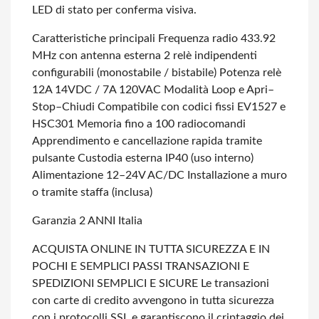
LED di stato per conferma visiva.
Caratteristiche principali
Frequenza radio 433.92
MHz con antenna esterna
2 relè indipendenti
configurabili (monostabile / bistabile)
Potenza relè
12A 14VDC / 7A 120VAC
Modalità Loop e Apri–
Stop–Chiudi
Compatibile con codici fissi EV1527 e
HSC301
Memoria fino a 100 radiocomandi
Apprendimento e cancellazione rapida tramite
pulsante
Custodia esterna IP40 (uso interno)
Alimentazione 12–24V AC/DC
Installazione a muro
o tramite staffa (inclusa)
Garanzia 2 ANNI Italia
ACQUISTA ONLINE IN TUTTA SICUREZZA E IN
POCHI E SEMPLICI PASSI
TRANSAZIONI E
SPEDIZIONI SEMPLICI E SICURE
Le transazioni
con carte di credito avvengono in tutta sicurezza
con i protocolli SSL e garantiscono il criptaggio dei