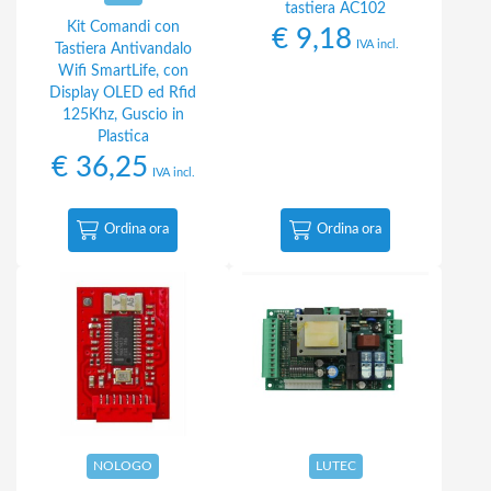
tastiera AC102
Kit Comandi con
€
9,18
IVA incl.
Tastiera Antivandalo
Wifi SmartLife, con
Display OLED ed Rfid
125Khz, Guscio in
Plastica
€
36,25
IVA incl.
Ordina ora
Ordina ora
NOLOGO
LUTEC