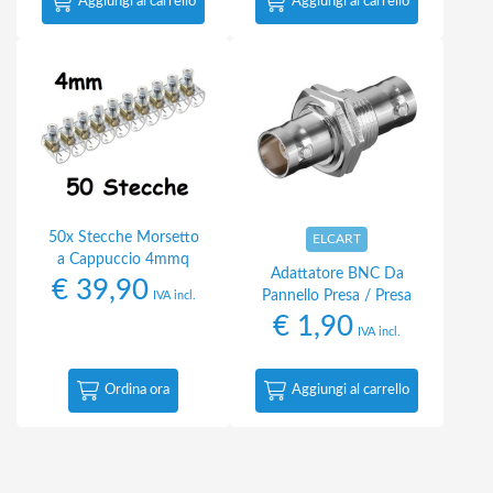
Aggiungi al carrello
Aggiungi al carrello
50x Stecche Morsetto
ELCART
a Cappuccio 4mmq
Adattatore BNC Da
€
39,90
Pannello Presa / Presa
IVA incl.
€
1,90
IVA incl.
Ordina ora
Aggiungi al carrello