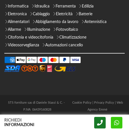
Informatica
Idraulica
Ferramenta
Edilizia
Elettronica
Cablaggio
Elettricità
Batterie
Alimentatori
Abbigliamento da lavoro
Antennistica
Allarme
Illuminazione
Fotovoltaico
Citofonia e videocitofonia
Climatizzazione
Videosorveglianza
Automazioni cancello
STS forniture sas di Daniele Stassi & C. -
Cookie Policy
|
Privacy Policy
|
Web
P.IVA 06439160828
Agency Emmè
RICHIEDI
INFORMAZIONI