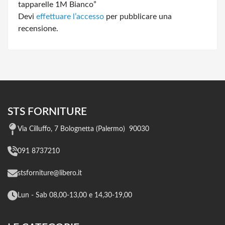
tapparelle 1M Bianco”
Devi
effettuare l’accesso
per pubblicare una
recensione.
STS FORNITURE
Via Cilluffo, 7 Bolognetta (Palermo) 90030
091 8737210
stsforniture@libero.it
Lun - Sab 08,00-13,00 e 14,30-19,00