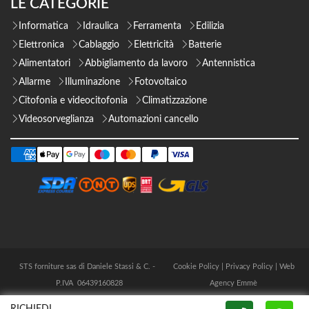
LE CATEGORIE
Informatica
Idraulica
Ferramenta
Edilizia
Elettronica
Cablaggio
Elettricità
Batterie
Alimentatori
Abbigliamento da lavoro
Antennistica
Allarme
Illuminazione
Fotovoltaico
Citofonia e videocitofonia
Climatizzazione
Videosorveglianza
Automazioni cancello
STS forniture sas di Daniele Stassi & C. -
Cookie Policy
|
Privacy Policy
|
Web
P.IVA 06439160828
Agency Emmè