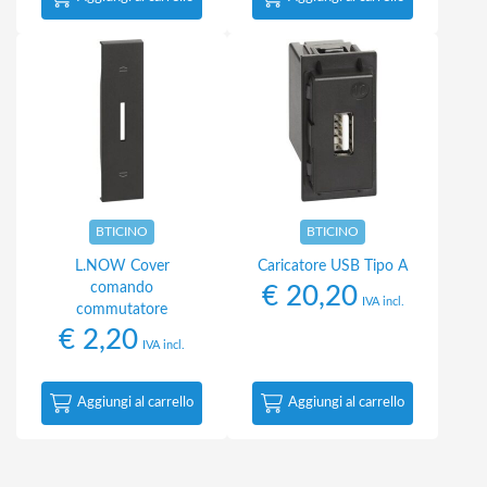
BTICINO
BTICINO
L.NOW Cover
Caricatore USB Tipo A
comando
€
20,20
IVA incl.
commutatore
€
2,20
IVA incl.
Aggiungi al carrello
Aggiungi al carrello