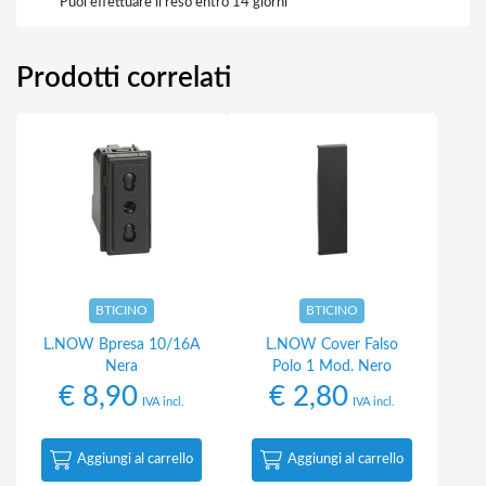
Puoi effettuare il reso entro 14 giorni
Prodotti correlati
BTICINO
BTICINO
L.NOW Bpresa 10/16A
L.NOW Cover Falso
Nera
Polo 1 Mod. Nero
€
8,90
€
2,80
IVA incl.
IVA incl.
Aggiungi al carrello
Aggiungi al carrello