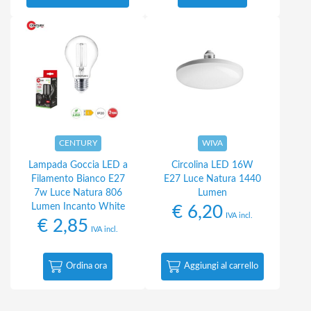
CENTURY
WIVA
Lampada Goccia LED a
Circolina LED 16W
Filamento Bianco E27
E27 Luce Natura 1440
7w Luce Natura 806
Lumen
Lumen Incanto White
€
6,20
IVA incl.
€
2,85
IVA incl.
Ordina ora
Aggiungi al carrello