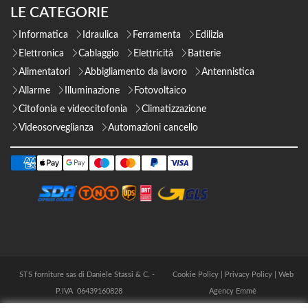
LE CATEGORIE
Informatica
Idraulica
Ferramenta
Edilizia
Elettronica
Cablaggio
Elettricità
Batterie
Alimentatori
Abbigliamento da lavoro
Antennistica
Allarme
Illuminazione
Fotovoltaico
Citofonia e videocitofonia
Climatizzazione
Videosorveglianza
Automazioni cancello
STS forniture sas di Daniele Stassi & C. -
Cookie Policy
|
Privacy Policy
|
Web
P.IVA 06439160828
Agency Emmè