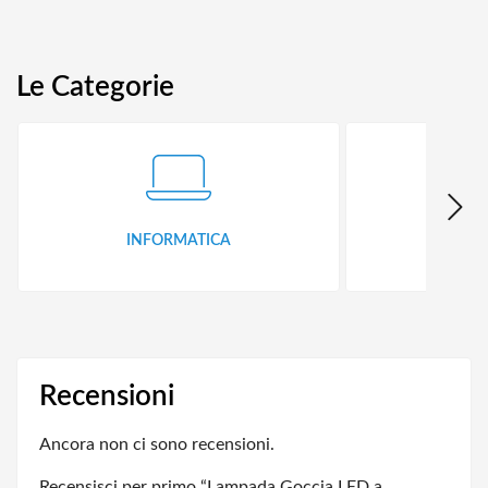
Le Categorie
INFORMATICA
ID
Recensioni
Ancora non ci sono recensioni.
Recensisci per primo “Lampada Goccia LED a