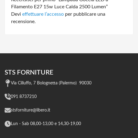
Filamento E27 15w Luce Calda 2500 Lumen”
Devi
effettuare l’accesso
per pubblicare una
recensione.
STS FORNITURE
Via Cilluffo, 7 Bolognetta (Palermo) 90030
091 8737210
stsforniture@libero.it
Lun - Sab 08,00-13,00 e 14,30-19,00