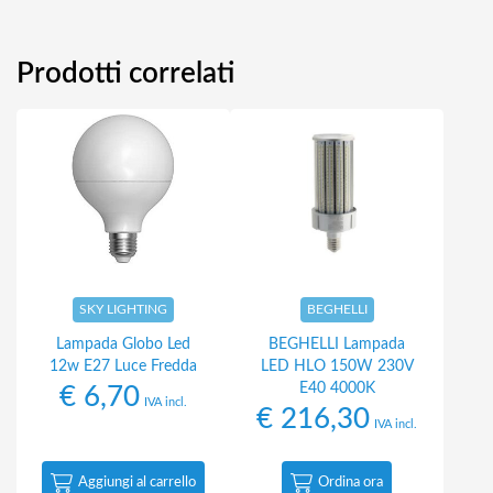
Prodotti correlati
SKY LIGHTING
BEGHELLI
Lampada Globo Led
BEGHELLI Lampada
12w E27 Luce Fredda
LED HLO 150W 230V
E40 4000K
€
6,70
IVA incl.
€
216,30
IVA incl.
Aggiungi al carrello
Ordina ora