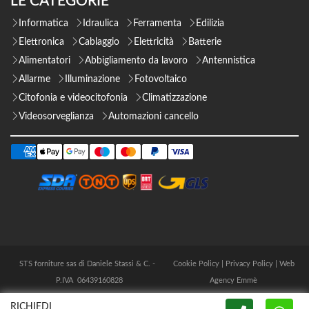
LE CATEGORIE
Informatica
Idraulica
Ferramenta
Edilizia
Elettronica
Cablaggio
Elettricità
Batterie
Alimentatori
Abbigliamento da lavoro
Antennistica
Allarme
Illuminazione
Fotovoltaico
Citofonia e videocitofonia
Climatizzazione
Videosorveglianza
Automazioni cancello
STS forniture sas di Daniele Stassi & C. -
Cookie Policy
|
Privacy Policy
|
Web
P.IVA 06439160828
Agency Emmè
RICHIEDI