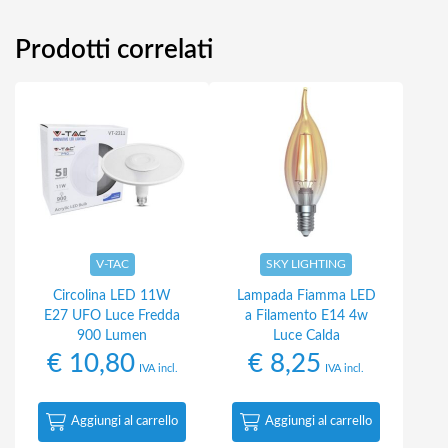
Prodotti correlati
V-TAC
SKY LIGHTING
Circolina LED 11W
Lampada Fiamma LED
E27 UFO Luce Fredda
a Filamento E14 4w
900 Lumen
Luce Calda
€
10,80
€
8,25
IVA incl.
IVA incl.
Aggiungi al carrello
Aggiungi al carrello