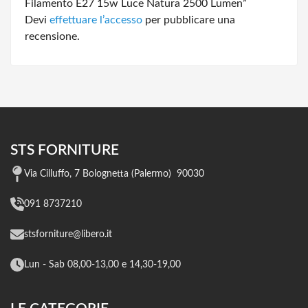
Filamento E27 15w Luce Natura 2500 Lumen”
Devi
effettuare l’accesso
per pubblicare una
recensione.
STS FORNITURE
Via Cilluffo, 7 Bolognetta (Palermo) 90030
091 8737210
stsforniture@libero.it
Lun - Sab 08,00-13,00 e 14,30-19,00