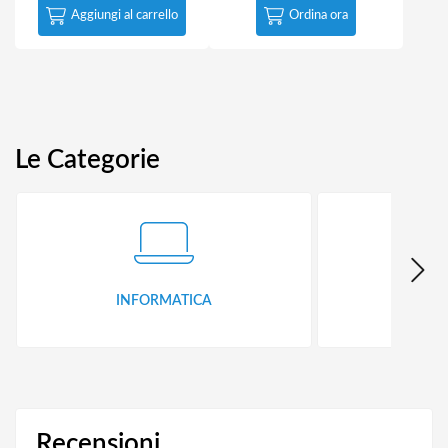
Aggiungi al carrello
Ordina ora
Le Categorie
INFORMATICA
ID
Recensioni