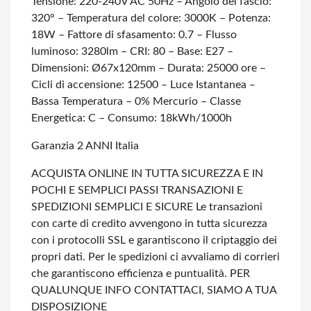
Tensione: 220-240V AC 50Hz
– Angolo del fascio:
320°
– Temperatura del colore: 3000K
– Potenza:
18W
– Fattore di sfasamento: 0.7
– Flusso
luminoso: 3280lm
– CRI: 80
– Base: E27
–
Dimensioni: Ø67x120mm
– Durata: 25000 ore
–
Cicli di accensione: 12500
– Luce Istantanea
–
Bassa Temperatura
– 0% Mercurio
– Classe
Energetica: C
– Consumo: 18kWh/1000h
Garanzia 2 ANNI Italia
ACQUISTA ONLINE IN TUTTA SICUREZZA E IN
POCHI E SEMPLICI PASSI
TRANSAZIONI E
SPEDIZIONI SEMPLICI E SICURE
Le transazioni
con carte di credito avvengono in tutta sicurezza
con i protocolli SSL e garantiscono il criptaggio dei
propri dati.
Per le spedizioni ci avvaliamo di corrieri
che garantiscono efficienza e puntualità.
PER
QUALUNQUE INFO CONTATTACI, SIAMO A TUA
DISPOSIZIONE