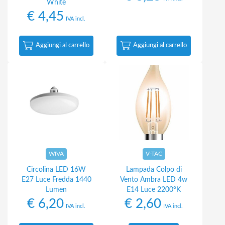
White
€
4,45
IVA incl.
Aggiungi al carrello
Aggiungi al carrello
WIVA
V-TAC
Circolina LED 16W
Lampada Colpo di
E27 Luce Fredda 1440
Vento Ambra LED 4w
Lumen
E14 Luce 2200°K
€
6,20
€
2,60
IVA incl.
IVA incl.