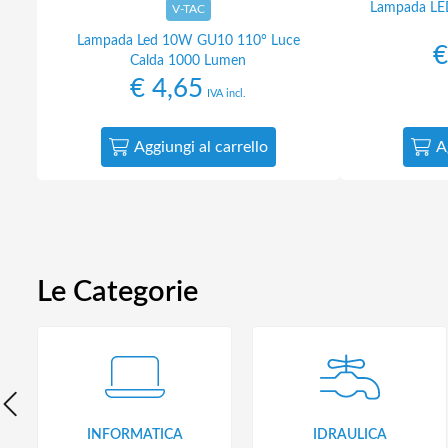
Lampada LE
V-TAC
Lampada Led 10W GU10 110° Luce
€
Calda 1000 Lumen
€
4,65
IVA incl.
Aggiungi al carrello
A
Le Categorie
INFORMATICA
IDRAULICA