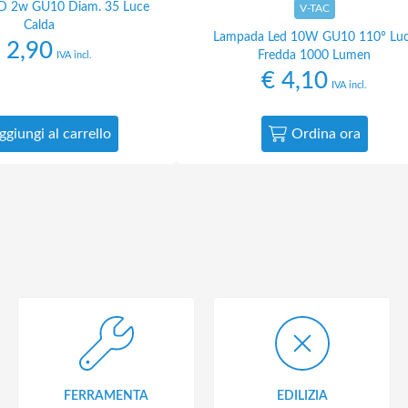
D 2w GU10 Diam. 35 Luce
V-TAC
Calda
Lampada Led 10W GU10 110° Lu
2,90
Fredda 1000 Lumen
IVA incl.
€
4,10
IVA incl.
ggiungi al carrello
Ordina ora
FERRAMENTA
EDILIZIA