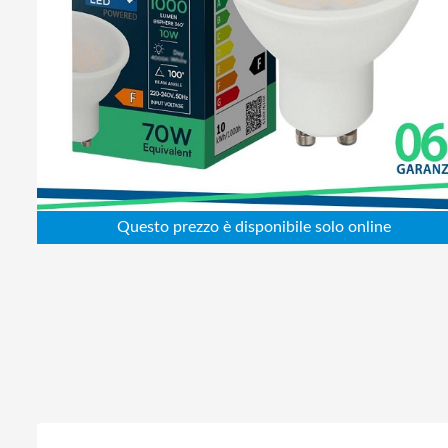
Abbigliamento da lavoro
Alimentatori
Batterie
Elettricità
Cablaggio
Elettronica
Edilizia
Ferramenta
Idraulica
Informatica