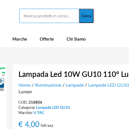
Cerca
Cerca
Marche
Offerte
Chi Siamo
Lampada Led 10W GU10 110° Lu
Home
/
Illuminazione
/
Lampade
/
Lampade LED GU10
Lumen
COD:
218806
Categoria:
Lampade LED GU10
Marchio:
V-TAC
€
4,00
IVA incl.