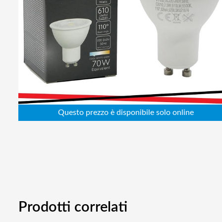
Abbigliamento da lavoro
Alimentatori
Batterie
Elettricità
Cablaggio
Elettronica
Edilizia
Ferramenta
Idraulica
Informatica
Prodotti correlati