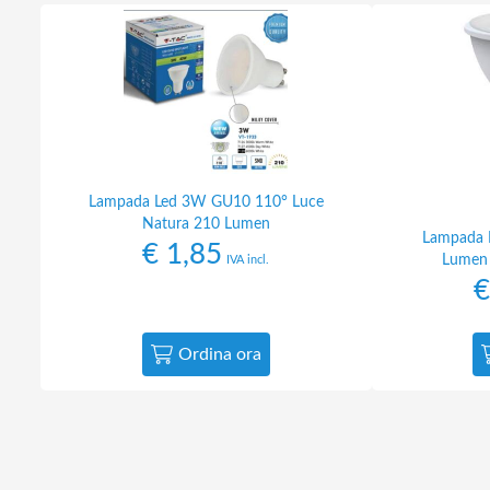
Lampada Led 3W GU10 110° Luce
Natura 210 Lumen
Lampada 
€
1,85
Lumen 
IVA incl.
€
Ordina ora