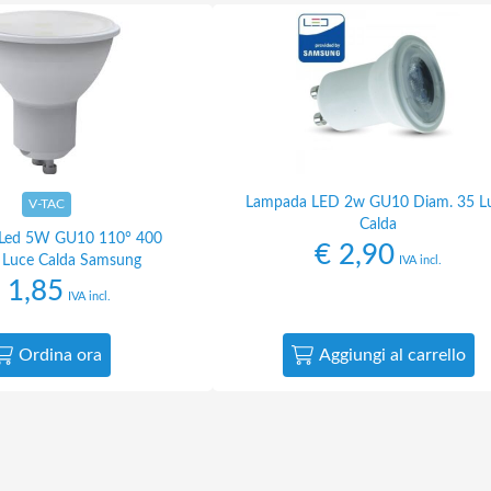
Lampada LED 2w GU10 Diam. 35 L
V-TAC
Calda
Led 5W GU10 110° 400
€
2,90
Luce Calda Samsung
IVA incl.
1,85
IVA incl.
Ordina ora
Aggiungi al carrello