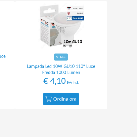
uce
V-TAC
Lampada Led 10W GU10 110° Luce
Fredda 1000 Lumen
€
4,10
IVA incl.
Ordina ora