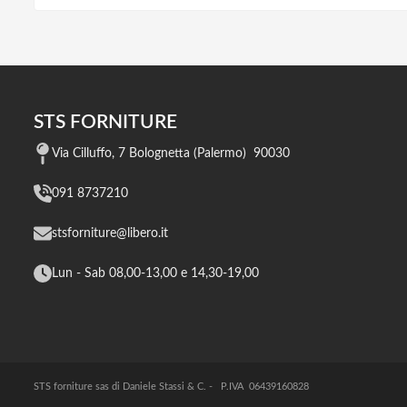
STS FORNITURE
Via Cilluffo, 7 Bolognetta (Palermo) 90030
091 8737210
stsforniture@libero.it
Lun - Sab 08,00-13,00 e 14,30-19,00
STS forniture sas di Daniele Stassi & C. - P.IVA 06439160828