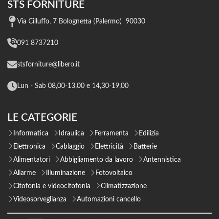
STS FORNITURE
Via Cilluffo, 7 Bolognetta (Palermo) 90030
091 8737210
stsforniture@libero.it
Lun - Sab 08,00-13,00 e 14,30-19,00
LE CATEGORIE
Informatica
Idraulica
Ferramenta
Edilizia
Elettronica
Cablaggio
Elettricità
Batterie
Alimentatori
Abbigliamento da lavoro
Antennistica
Allarme
Illuminazione
Fotovoltaico
Citofonia e videocitofonia
Climatizzazione
Videosorveglianza
Automazioni cancello