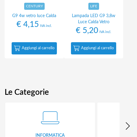
CENTURY
LIFE
G9 4w vetro luce Calda
Lampada LED G9 3,8w
Luce Calda Vetro
€
4,15
IVA incl.
€
5,20
IVA incl.
Aggiungi al carrello
Aggiungi al carrello
Le Categorie
INFORMATICA
ID