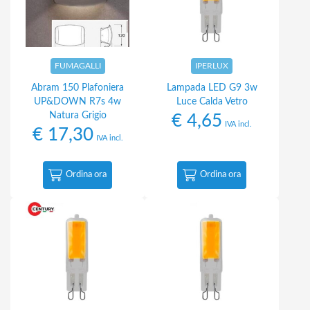
FUMAGALLI
IPERLUX
Abram 150 Plafoniera
Lampada LED G9 3w
UP&DOWN R7s 4w
Luce Calda Vetro
Natura Grigio
€
4,65
IVA incl.
€
17,30
IVA incl.
Ordina ora
Ordina ora