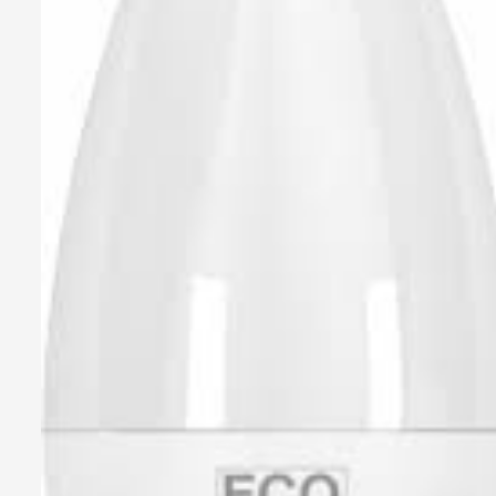
Abbigliamento da lavoro
Alimentatori
Batterie
Elettricità
Cablaggio
Elettronica
Edilizia
Ferramenta
Idraulica
Informatica