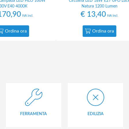
Lampada LED HLO 100W
Circolina LED 18W E27 UFO Luc
30V E40 4000K
Natura 1200 Lumen
70,90
€
13,40
IVA incl.
IVA incl.
Ordina ora
Ordina ora
FERRAMENTA
EDILIZIA