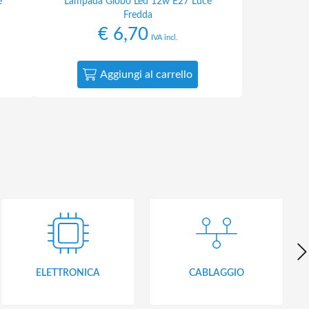
e
Lampada Globo Led 12w E27 Luce
Fredda
€
6,70
IVA incl.
Aggiungi al carrello
ELETTRONICA
CABLAGGIO