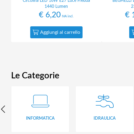
Circolina LED 16W E27 Luce Fredda
BEGHELLI 
1440 Lumen
2
€
6,20
€
1
IVA incl.
Aggiungi al carrello
Le Categorie
INFORMATICA
IDRAULICA