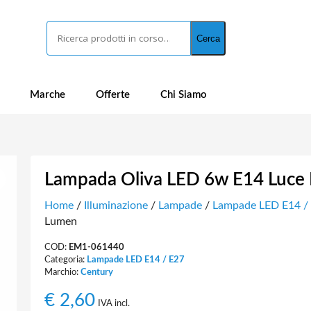
Cerca
Cerca
Marche
Offerte
Chi Siamo
Lampada Oliva LED 6w E14 Luce
Home
/
Illuminazione
/
Lampade
/
Lampade LED E14 /
Lumen
COD:
EM1-061440
Categoria:
Lampade LED E14 / E27
Marchio:
Century
€
2,60
IVA incl.