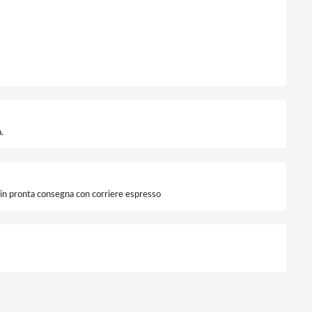
0 Lumen quantità
.
i in pronta consegna con corriere espresso