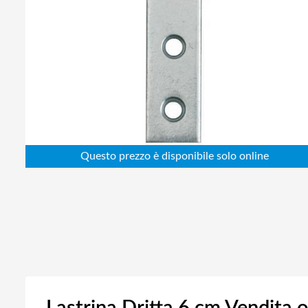
Abbigliamento da lavoro
Alimentatori
Batterie
Elettricità
Cablaggio
Elettronica
Edilizia
Ferramenta
Idraulica
Informatica