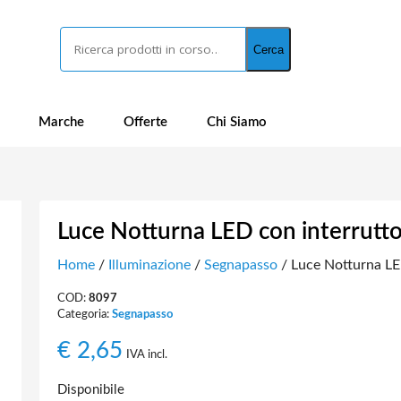
Cerca
Cerca
Marche
Offerte
Chi Siamo
Luce Notturna LED con interrutt
Home
/
Illuminazione
/
Segnapasso
/ Luce Notturna LE
COD:
8097
Categoria:
Segnapasso
€
2,65
IVA incl.
Disponibile