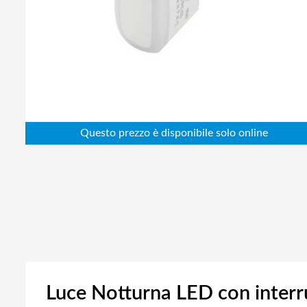
Abbigliamento da lavoro
Alimentatori
Batterie
Elettricità
Cablaggio
Elettronica
Edilizia
Ferramenta
Idraulica
Informatica
Luce Notturna LED con interr