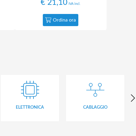
€
21,10
IVA incl.
Ordina ora
ELETTRONICA
CABLAGGIO