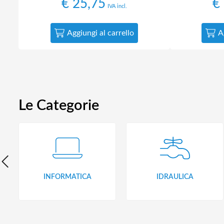
€
25,75
€
IVA incl.
Aggiungi al carrello
A
Le Categorie
INFORMATICA
IDRAULICA