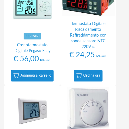
Termostato Digitale
Riscaldamento
Raffreddamento con
FERRARI
sonda sensore NTC
Cronotermostato
220Vac
Digitale Pegaso Easy
€
24,25
IVA incl.
€
56,00
IVA incl.
Aggiungi al carrello
Ordina ora