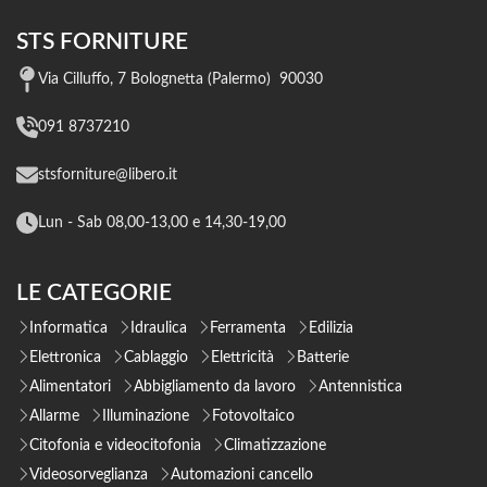
STS FORNITURE
Via Cilluffo, 7 Bolognetta (Palermo) 90030
091 8737210
stsforniture@libero.it
Lun - Sab 08,00-13,00 e 14,30-19,00
LE CATEGORIE
Informatica
Idraulica
Ferramenta
Edilizia
Elettronica
Cablaggio
Elettricità
Batterie
Alimentatori
Abbigliamento da lavoro
Antennistica
Allarme
Illuminazione
Fotovoltaico
Citofonia e videocitofonia
Climatizzazione
Videosorveglianza
Automazioni cancello