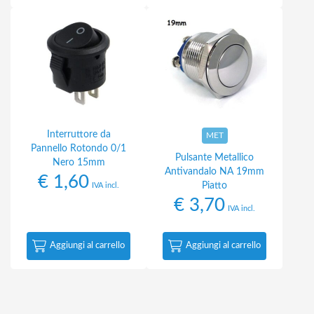
Interruttore da
MET
Pannello Rotondo 0/1
Pulsante Metallico
Nero 15mm
Antivandalo NA 19mm
€
1,60
Piatto
IVA incl.
€
3,70
IVA incl.
Aggiungi al carrello
Aggiungi al carrello