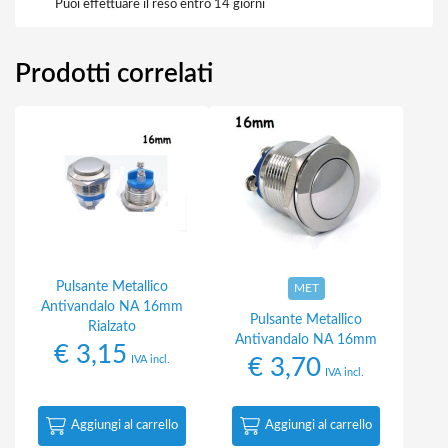
Puoi effettuare il reso entro 14 giorni
Prodotti correlati
Pulsante Metallico
MET
Antivandalo NA 16mm
Pulsante Metallico
Rialzato
Antivandalo NA 16mm
€
3,15
IVA incl.
€
3,70
IVA incl.
Aggiungi al carrello
Aggiungi al carrello