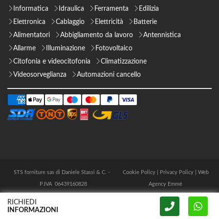
Informatica
Idraulica
Ferramenta
Edilizia
Elettronica
Cablaggio
Elettricità
Batterie
Alimentatori
Abbigliamento da lavoro
Antennistica
Allarme
Illuminazione
Fotovoltaico
Citofonia e videocitofonia
Climatizzazione
Videosorveglianza
Automazioni cancello
STS forniture sas di Daniele Stassi & C. -
Cookie Policy
|
Privacy Policy
|
Web
P.IVA 06439160828
Agency Emmè
RICHIEDI
INFORMAZIONI