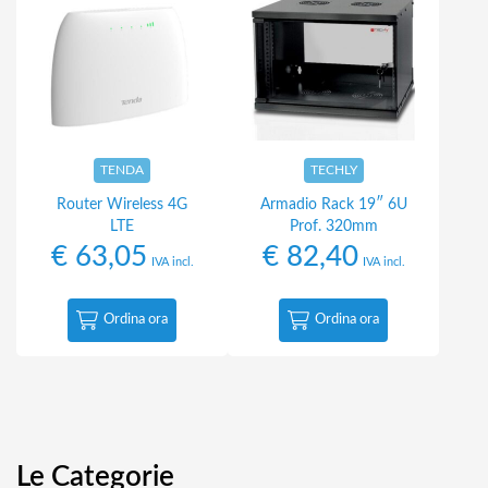
TENDA
TECHLY
Router Wireless 4G
Armadio Rack 19″ 6U
LTE
Prof. 320mm
€
63,05
€
82,40
IVA incl.
IVA incl.
Ordina ora
Ordina ora
Le Categorie