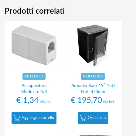
Prodotti correlati
INTELLINET
VIDEOSTAR
Accoppiatore
Armadio Rack 19″ 15U
Modulare 6/4
Prof. 450mm
€
1,34
€
195,70
IVA incl.
IVA incl.
Aggiungi al carrello
Ordina ora