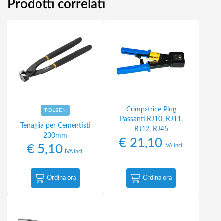
Prodotti correlati
Crimpatrice Plug
TOLSEN
Passanti RJ10, RJ11,
Tenaglia per Cementisti
RJ12, RJ45
230mm
€
21,10
IVA incl.
€
5,10
IVA incl.
Ordina ora
Ordina ora