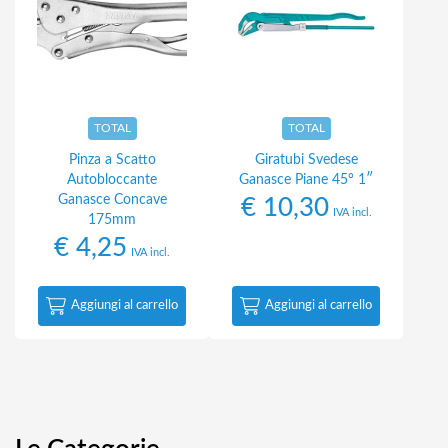
TOTAL
TOTAL
Pinza a Scatto
Giratubi Svedese
Autobloccante
Ganasce Piane 45° 1″
Ganasce Concave
€
10,30
IVA incl.
175mm
€
4,25
IVA incl.
Aggiungi al carrello
Aggiungi al carrello