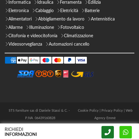
Informatica
Idraulica
Ferramenta
Edilizia
Elettronica
Cablaggio
Elettricità
Batterie
Alimentatori
Abbigliamento da lavoro
Antennistica
Allarme
Illuminazione
Fotovoltaico
Citofonia e videocitofonia
Climatizzazione
Videosorveglianza
Automazioni cancello
STS forniture sas di Daniele Stassi & C. -
Cookie Policy
|
Privacy Policy
|
Web
P.IVA 06439160828
Agency Emmè
RICHIEDI
INFORMAZIONI