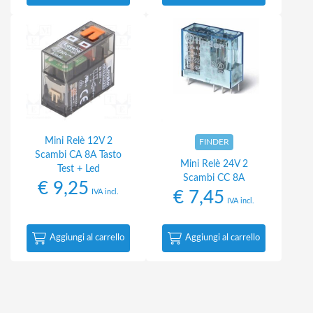
Mini Relè 12V 2
FINDER
Scambi CA 8A Tasto
Mini Relè 24V 2
Test + Led
Scambi CC 8A
€
9,25
IVA incl.
€
7,45
IVA incl.
Aggiungi al carrello
Aggiungi al carrello