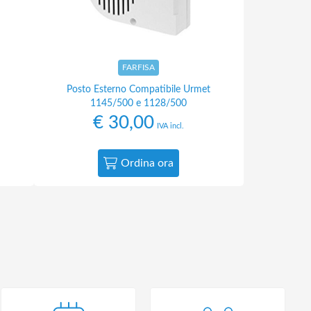
FARFISA
Posto Esterno Compatibile Urmet
1145/500 e 1128/500
€
30,00
IVA incl.
Ordina ora