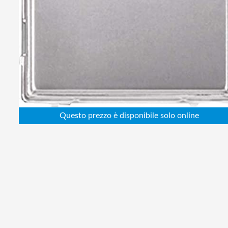
Abbigliamento da lavoro
Alimentatori
Batterie
Elettricità
Cablaggio
Elettronica
Edilizia
Ferramenta
Idraulica
Informatica