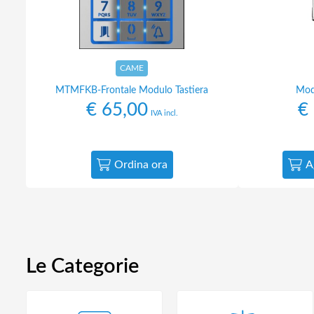
CAME
MTMFKB-Frontale Modulo Tastiera
Mod
€
65,00
€
IVA incl.
Ordina ora
A
Le Categorie