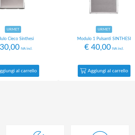
URMET
URMET
ulo Cieco Sinthesi
Modulo 1 Pulsanti SINTHESI
30,00
€
40,00
IVA incl.
IVA incl.
ggiungi al carrello
Aggiungi al carrello