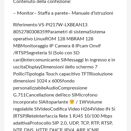
Contenuto della confezione:
– Monitor
– Staffa a parete
– Manuale d’istruzioni
Riferimento VS-PI217W-LXB
EAN13
8052780308359
Parametri di sistema
Sistema
operativo Linux
ROM 128 MB
RAM 128
MB
Monitoraggio IP Camera 8 IPcam Onvif
/RTSP
Segreteria Si (Solo con SD
card)
Intercomunicante SI
Messaggi In ingresso e in
uscita
Display
Dimensioni dello schermo 7
Pollici
Tipologia Touch capacitivo TFT
Risoluzione
dimensioni 1024 x 600
Sfondo
personalizzabile
Audio
Compressione
G.711
Cancellazione dell’eco SI
Microfono
incorporato SI
Altoparlante
/ 1W
Volume
regolabile SI
Video
Codifica Video H264
Video IN Si
(RTSP)
Rete
Interfaccia Rete 1 RJ45 10/100 Mbps
adattiva
Protocollo SIP 2.0, UDP, TCP, RTP, RTSP,
NTP, DNS, HTTP, DHCP, IPV4, ARP, ICMP,