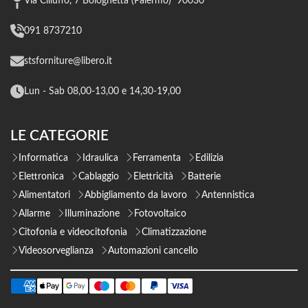
Via Cilluffo, 7 Bolognetta (Palermo) 90030
091 8737210
stsforniture@libero.it
Lun - Sab 08,00-13,00 e 14,30-19,00
LE CATEGORIE
Informatica
Idraulica
Ferramenta
Edilizia
Elettronica
Cablaggio
Elettricità
Batterie
Alimentatori
Abbigliamento da lavoro
Antennistica
Allarme
Illuminazione
Fotovoltaico
Citofonia e videocitofonia
Climatizzazione
Videosorveglianza
Automazioni cancello