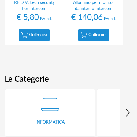
RFID Vultech security
Alluminio per monitor
Per Intercom
da interno Intercom
€
5,80
€
140,06
IVA incl.
IVA incl.
Ordina ora
Ordina ora
Le Categorie
INFORMATICA
ID