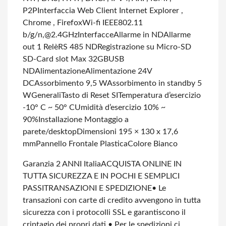
P2P
Interfaccia Web Client Internet Explorer ,
Chrome , Firefox
Wi-fi IEEE802.11
b/g/n,@2.4GHz
Interfacce
Allarme in ND
Allarme
out 1 Relè
RS 485 ND
Registrazione su Micro-SD
SD-Card slot Max 32GB
USB
ND
Alimentazione
Alimentazione 24V
DC
Assorbimento 9,5 W
Assorbimento in standby 5
W
Generali
Tasto di Reset SI
Temperatura d’esercizio
-10° C ~ 50° C
Umidità d’esercizio 10% ~
90%
Installazione Montaggio a
parete/desktop
Dimensioni 195 × 130 x 17,6
mm
Pannello Frontale Plastica
Colore Bianco
Garanzia 2 ANNI Italia
ACQUISTA ONLINE IN
TUTTA SICUREZZA E IN POCHI E SEMPLICI
PASSI
TRANSAZIONI E SPEDIZIONE
• Le
transazioni con carte di credito avvengono in tutta
sicurezza con i protocolli SSL e garantiscono il
criptagio dei propri dati.
• Per le spedizioni ci