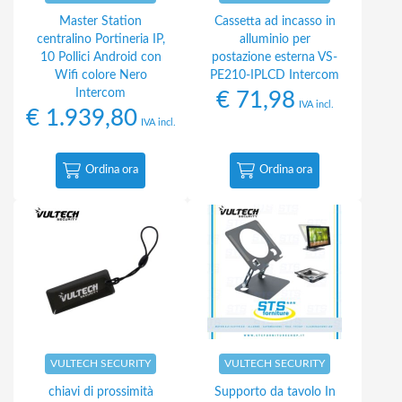
Master Station
Cassetta ad incasso in
centralino Portineria IP,
alluminio per
10 Pollici Android con
postazione esterna VS-
Wifi colore Nero
PE210-IPLCD Intercom
Intercom
€
71,98
IVA incl.
€
1.939,80
IVA incl.
Ordina ora
Ordina ora
VULTECH SECURITY
VULTECH SECURITY
chiavi di prossimità
Supporto da tavolo In