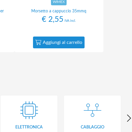
WIMEX
per
Morsetto a cappuccio 35mmq
€
2,55
IVA incl.
Aggiungi al carrello
ELETTRONICA
CABLAGGIO