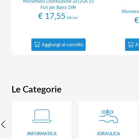
Morsettiera Distribuzione 2x125A 15
Fori per Barra DIN
Morsetto 
€
17,55
IVA incl.
€
Aggiungi al carrello
A
Le Categorie
INFORMATICA
IDRAULICA