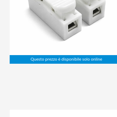
Abbigliamento da lavoro
Alimentatori
Batterie
Elettricità
Cablaggio
Elettronica
Edilizia
Ferramenta
Idraulica
Informatica