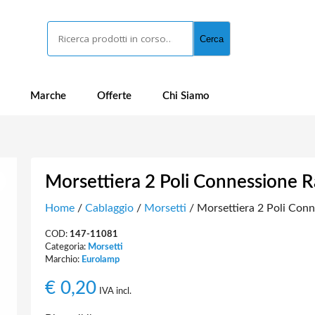
Cerca
Cerca
Marche
Offerte
Chi Siamo
Morsettiera 2 Poli Connessione 
Home
/
Cablaggio
/
Morsetti
/ Morsettiera 2 Poli Con
COD:
147-11081
Categoria:
Morsetti
Marchio:
Eurolamp
€
0,20
IVA incl.